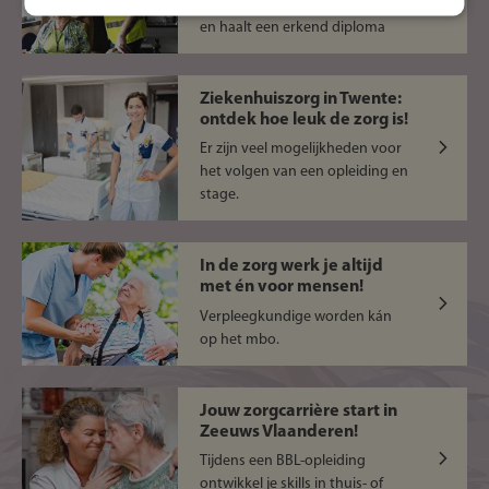
Je verdient meteen een salaris
en haalt een erkend diploma
Ziekenhuiszorg in Twente:
ontdek hoe leuk de zorg is!
Er zijn veel mogelijkheden voor
het volgen van een opleiding en
stage.
In de zorg werk je altijd
met én voor mensen!
Verpleegkundige worden kán
op het mbo.
Jouw zorgcarrière start in
Zeeuws Vlaanderen!
Tijdens een BBL-opleiding
ontwikkel je skills in thuis- of