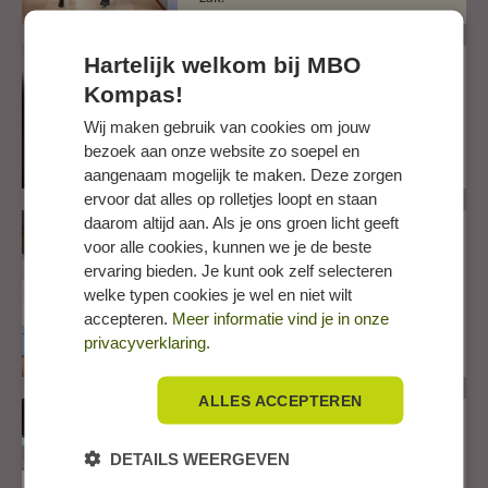
Hartelijk welkom bij MBO
Welkom bij Savant Zorg,
Kompas!
zorg in de regio Asteren en
Someren
Wij maken gebruik van cookies om jouw
Mooie BBL-opleidingen met
bezoek aan onze website zo soepel en
praktijkervaring en onderwijs.
aangenaam mogelijk te maken. Deze zorgen
ervoor dat alles op rolletjes loopt en staan
daarom altijd aan. Als je ons groen licht geeft
Werken in de apotheek,
voor alle cookies, kunnen we je de beste
het recept voor jouw
ervaring bieden. Je kunt ook zelf selecteren
toekomst!
welke typen cookies je wel en niet wilt
Er is veel vraag naar
accepteren.
Meer informatie vind je in onze
apothekersassistenten, dus je
privacyverklaring.
hebt snel een baan
ALLES ACCEPTEREN
Zorgopleiding met salaris:
BBL in de ouderenzorg in
DETAILS WEERGEVEN
Kennemerland