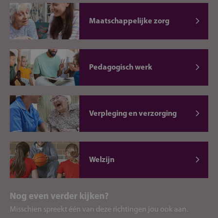
Maatschappelijke zorg
Pedagogisch werk
Verpleging en verzorging
Welzijn
Nog even verder kijken?
Misschien spreekt één van deze richtingen jou ook aan.