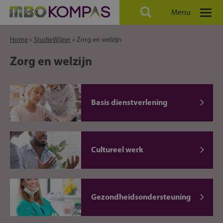
Menu
Home
»
StudieWijzer
»
Zorg en welzijn
Zorg en welzijn
Basis dienstverlening
Cultureel werk
Gezondheidsondersteuning