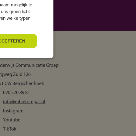
naam mogelijk te
 ons groen licht
eren welke typen
CCEPTEREN
ontactgegevens
derwijs Communicatie Groep
rgweg Zuid 126
61 CW Bergschenhoek
020 570 89 81
info@mbokompas.nl
Instagram
Youtube
TikTok