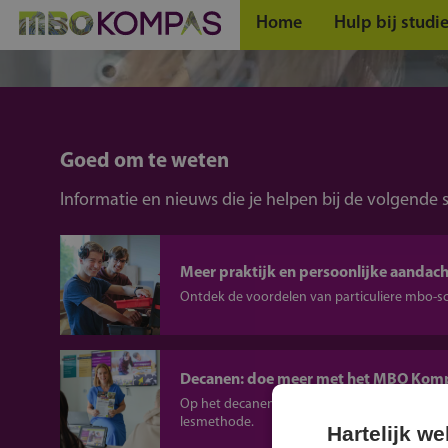
Home
Hulp bij studi
Goed om te weten
Informatie en nieuws die je helpen bij de volgende 
Meer praktijk en persoonlijke aandach
Ontdek de voordelen van particuliere mbo-s
Decanen: doe meer met het MBO Kom
Op het decanenportal vind je nuttige informat
lesmethode.
Hartelijk w