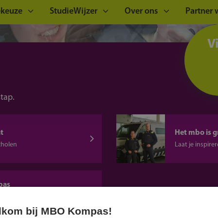
ekeuze
StudieWijzer
Over ons
Partner
V
stap.
t
Het mbo is g
cholen
Laat je inspir
pas
ie en de digitale
elkom bij MBO Kompas!