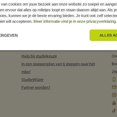
 van cookies om jouw bezoek aan onze website zo soepel en aange
ervoor dat alles op rolletjes loopt en staan daarom altijd aan. Als je
okies, kunnen we je de beste ervaring bieden. Je kunt ook zelf select
niet wilt accepteren.
Meer informatie vind je in onze privacyverklaring.
EERGEVEN
ALLES A
Het MBO Kompas helpt
C
Hulp bij studiekeuze
On
In een stappenplan van 6 stappen naar het
Be
mbo!
26
StudieWijzer
Partner worden?