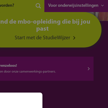
 worden?
Voor onderwijsinstellingen
ind de mbo-opleiding die bij jou
past
Start met de StudieWijzer
renzeloos!
eren door onze samenwerkings-partners.