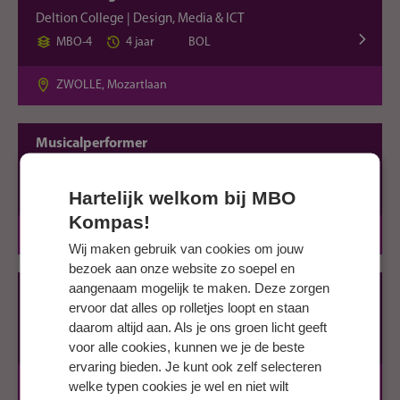
Deltion College | Design, Media & ICT
MBO-4
4 jaar
BOL
ZWOLLE, Mozartlaan
Musicalperformer
Deltion College | Design, Media & ICT
MBO-4
3 jaar
BOL
Hartelijk welkom bij MBO
Kompas!
ZWOLLE, Mozartlaan
Wij maken gebruik van cookies om jouw
bezoek aan onze website zo soepel en
aangenaam mogelijk te maken. Deze zorgen
Muzikant
ervoor dat alles op rolletjes loopt en staan
Deltion College | Design, Media & ICT
daarom altijd aan. Als je ons groen licht geeft
MBO-4
3 jaar
BOL
voor alle cookies, kunnen we je de beste
ervaring bieden. Je kunt ook zelf selecteren
ZWOLLE, Mozartlaan
welke typen cookies je wel en niet wilt