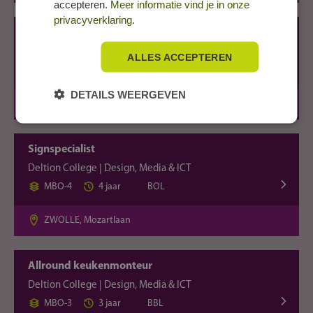
accepteren.
Meer informatie vind je in onze
privacyverklaring.
Podium- en evenemententechnicus
Deltion College | Design, Media & ICT
ALLES ACCEPTEREN
MBO-3
3 jaar
BOL
DETAILS WEERGEVEN
ZWOLLE, Mozartlaan
Signspecialist
Deltion College | Design, Media & ICT
MBO-4
4 jaar
BOL
ZWOLLE, Mozartlaan
Allround keukenmonteur
Deltion College | Design, Media & ICT
MBO-3
3 jaar
BBL