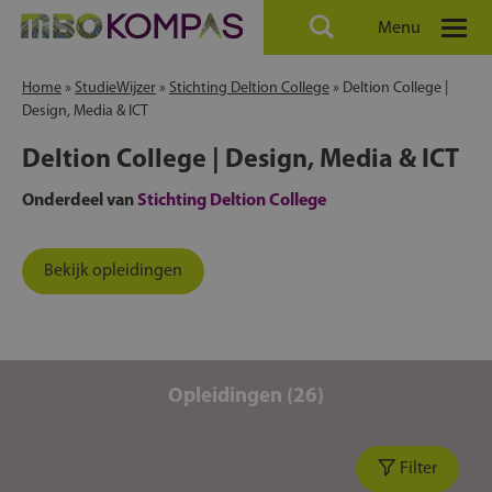
Menu
Home
»
StudieWijzer
»
Stichting Deltion College
»
Deltion College |
Design, Media & ICT
Deltion College | Design, Media & ICT
Onderdeel van
Stichting Deltion College
Bekijk opleidingen
Opleidingen (26)
Filter