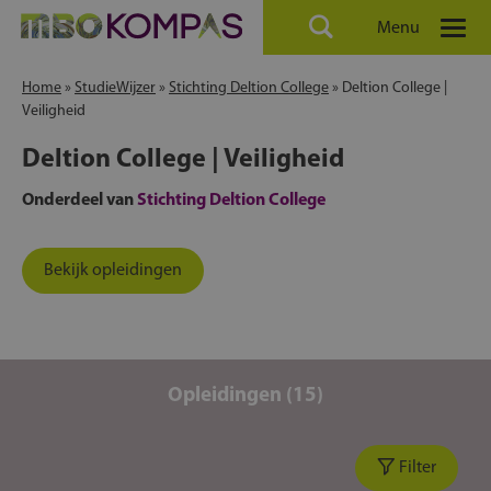
Menu
Home
»
StudieWijzer
»
Stichting Deltion College
»
Deltion College |
Veiligheid
Deltion College | Veiligheid
Onderdeel van
Stichting Deltion College
Bekijk opleidingen
Opleidingen (15)
Filter