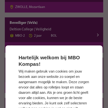
ZWOLLE, Mozartlaan
Beveiliger (VeVa)
Deltion College | Veiligheid
MBO-2
2 jaar
BOL
ZWOLLE, Mozartlaan
Hartelijk welkom bij MBO
Kompas!
Eerste Monteur Lucht­vaartuigen (VeVa)
Deltion College | Veiligheid
Wij maken gebruik van cookies om jouw
MBO-3
3 jaar
BOL
bezoek aan onze website zo soepel en
aangenaam mogelijk te maken. Deze zorgen
ervoor dat alles op rolletjes loopt en staan
ZWOLLE, Mozartlaan
daarom altijd aan. Als je ons groen licht geeft
voor alle cookies, kunnen we je de beste
ervaring bieden. Je kunt ook zelf selecteren
Handhaver Toezicht en Veiligheid