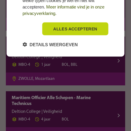
welke typen cookies je wel en niet wilt
Deltion College | Veiligheid
accepteren.
Meer informatie vind je in onze
MBO-3
3 jaar
BOL
privacyverklaring.
ZWOLLE, Mozartlaan
ALLES ACCEPTEREN
Leidinggevende team/afdeling /project -
DETAILS WEERGEVEN
Veiligheid
Deltion College | Veiligheid
MBO-4
1 jaar
BOL, BBL
ZWOLLE, Mozartlaan
Maritiem Officier Alle Schepen - Marine
Technicus
Deltion College | Veiligheid
MBO-4
4 jaar
BOL