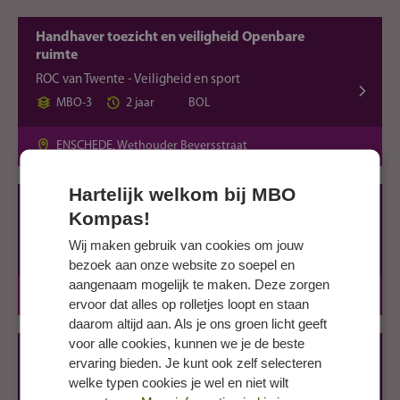
Handhaver toezicht en veiligheid Openbare
ruimte
ROC van Twente - Veiligheid en sport
MBO-3
2 jaar
BOL
ENSCHEDE, Wethouder Beversstraat
Hartelijk welkom bij MBO
Medewerker sport en recreatie
Kompas!
ROC van Twente - Veiligheid en sport
Wij maken gebruik van cookies om jouw
MBO-2
2 jaar
BOL
bezoek aan onze website zo soepel en
aangenaam mogelijk te maken. Deze zorgen
ENSCHEDE, Colosseum
ervoor dat alles op rolletjes loopt en staan
daarom altijd aan. Als je ons groen licht geeft
voor alle cookies, kunnen we je de beste
Sport en bewegen
ervaring bieden. Je kunt ook zelf selecteren
ROC van Twente - Veiligheid en sport
welke typen cookies je wel en niet wilt