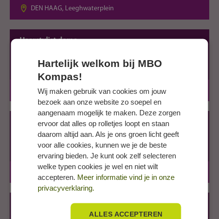
DEN HAAG, Leeghwaterplein
Haarstylist dame
ROC Mondriaan - Beauty, Hair & Fashion
Hartelijk welkom bij MBO
MBO-3
3 jaar
BOL, BBL
Kompas!
DEN HAAG, Leeghwaterplein
Wij maken gebruik van cookies om jouw
bezoek aan onze website zo soepel en
aangenaam mogelijk te maken. Deze zorgen
Haarstylist heer
ervoor dat alles op rolletjes loopt en staan
daarom altijd aan. Als je ons groen licht geeft
ROC Mondriaan - Beauty, Hair & Fashion
voor alle cookies, kunnen we je de beste
MBO-3
3 jaar
BOL, BBL
ervaring bieden. Je kunt ook zelf selecteren
welke typen cookies je wel en niet wilt
DEN HAAG, Leeghwaterplein
accepteren.
Meer informatie vind je in onze
privacyverklaring.
Kapper
ALLES ACCEPTEREN
ROC Mondriaan - Beauty, Hair & Fashion