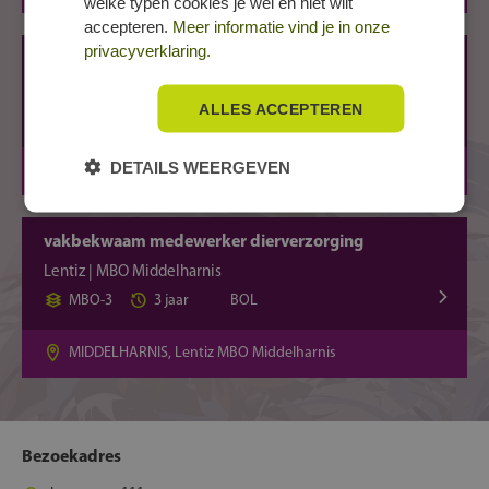
welke typen cookies je wel en niet wilt
accepteren.
Meer informatie vind je in onze
privacyverklaring.
Vakbekwaam medewerker teelt
Lentiz | MBO Middelharnis
ALLES ACCEPTEREN
MBO-3
3 jaar
BBL, BOL
DETAILS WEERGEVEN
MIDDELHARNIS, Lentiz MBO Middelharnis
vakbekwaam medewerker dierverzorging
Lentiz | MBO Middelharnis
MBO-3
3 jaar
BOL
MIDDELHARNIS, Lentiz MBO Middelharnis
Bezoekadres