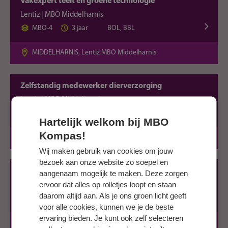
Vakexpert teelt en groene technologie
Lentiz | MBO Middelharnis
MBO-4
3 jaar
BOL, BBL
MIDDELHARNIS, Lentiz MBO Middelharnis
Zelfstandig medewerker dierverzorging
Lentiz | MBO Middelharnis
MBO-3
3 jaar
BOL
Hartelijk welkom bij MBO
Kompas!
MIDDELHARNIS, Lentiz MBO Middelharnis
Wij maken gebruik van cookies om jouw
bezoek aan onze website zo soepel en
Medewerker hovenier
aangenaam mogelijk te maken. Deze zorgen
ervoor dat alles op rolletjes loopt en staan
Lentiz | MBO Middelharnis
daarom altijd aan. Als je ons groen licht geeft
MBO-2
2 jaar
BBL, BOL
voor alle cookies, kunnen we je de beste
ervaring bieden. Je kunt ook zelf selecteren
MIDDELHARNIS, Lentiz MBO Middelharnis