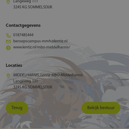
Langeweg 111
3245 KG SOMMELSDIJK
Contactgegevens
0187485444
beroepscampus-mmh@lentiz.nl
www.lentiz.nl/mbo-middelharnis/
Locaties
MIDDELHARNIS, Lentiz MBO Middelharnis
Langeweg 111
3245 KG SOMMELSDIJK
Terug
Bekijk bestuur