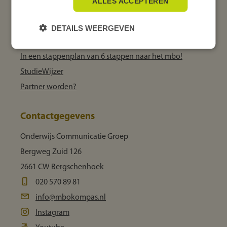
ALLES ACCEPTEREN
Het MBO Kompas helpt
DETAILS WEERGEVEN
Hulp bij studiekeuze
In een stappenplan van 6 stappen naar het mbo!
StudieWijzer
Partner worden?
Contactgegevens
Onderwijs Communicatie Groep
Bergweg Zuid 126
2661 CW Bergschenhoek
020 570 89 81
info@mbokompas.nl
Instagram