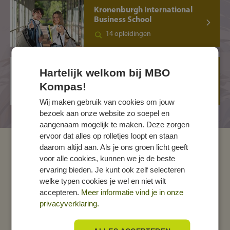
Kronenburgh International
Business School
14 opleidingen
Nederlandse
Hartelijk welkom bij MBO
Kappersakademie
Kompas!
5 opleidingen
Wij maken gebruik van cookies om jouw
bezoek aan onze website zo soepel en
aangenaam mogelijk te maken. Deze zorgen
ervoor dat alles op rolletjes loopt en staan
daarom altijd aan. Als je ons groen licht geeft
MBO Kompas
voor alle cookies, kunnen we je de beste
ervaring bieden. Je kunt ook zelf selecteren
Over ons
welke typen cookies je wel en niet wilt
Disclaimer
accepteren.
Meer informatie vind je in onze
privacyverklaring.
Privacyverklaring
Cookie-instellingen