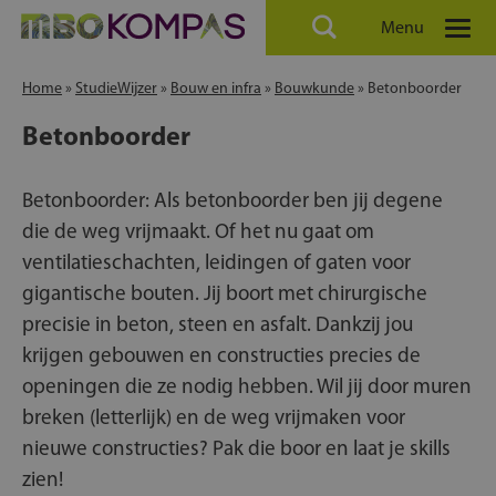
Menu
Home
»
StudieWijzer
»
Bouw en infra
»
Bouwkunde
»
Betonboorder
Betonboorder
Betonboorder: Als betonboorder ben jij degene
die de weg vrijmaakt. Of het nu gaat om
ventilatieschachten, leidingen of gaten voor
gigantische bouten. Jij boort met chirurgische
precisie in beton, steen en asfalt. Dankzij jou
krijgen gebouwen en constructies precies de
openingen die ze nodig hebben. Wil jij door muren
breken (letterlijk) en de weg vrijmaken voor
nieuwe constructies? Pak die boor en laat je skills
zien!