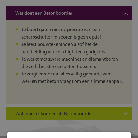
Wat doet een Betonboorder
Je boort gaten met de precisie van een
scherpschutter, misboren is geen optie!
Je leest bouwtekeningen alsof het de
handleiding van een high-tech gadget is.
Je werkt met zware machines en diamantboren
die zelfs het sterkste beton trotseren.
Je zorgt ervoor dat alles veilig gebeurt, want
werken met beton vraagt om een slimme aanpak.
Wat moet ik kunnen als Betonboorder
Je hebt geen watjeshanden. Beton vraagt om
kracht en doorzettingsvermogen.