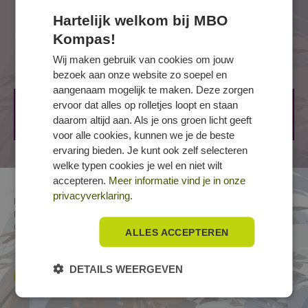
Je bent supernauwkeurig, want een gat op de
Hartelijk welkom bij MBO
Opleidingen (0)
verkeerde plek is geen optie.
Je hebt technisch inzicht en weet hoe je
Kompas!
machines als een pro bedient.
Opleidingen (0)
Wij maken gebruik van cookies om jouw
Je hebt geen last van hoogtevrees, want soms
bezoek aan onze website zo soepel en
boor je meters boven de grond.
aangenaam mogelijk te maken. Deze zorgen
ervoor dat alles op rolletjes loopt en staan
Op dit moment worden nergens opleidingen voor dit
daarom altijd aan. Als je ons groen licht geeft
beroep aangeboden.
voor alle cookies, kunnen we je de beste
ervaring bieden. Je kunt ook zelf selecteren
welke typen cookies je wel en niet wilt
accepteren.
Meer informatie vind je in onze
privacyverklaring.
Richting
Bouw en infra
»
Bouwkunde
» Betonboren
Naam
Betonboorder
Crebocode
25078
ALLES ACCEPTEREN
DETAILS WEERGEVEN
Terug