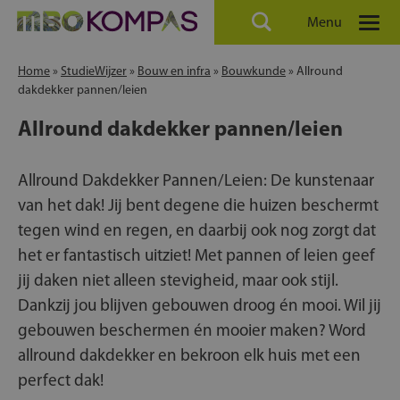
Menu
Home
»
StudieWijzer
»
Bouw en infra
»
Bouwkunde
»
Allround
dakdekker pannen/leien
Allround dakdekker pannen/leien
Allround Dakdekker Pannen/Leien: De kunstenaar
van het dak! Jij bent degene die huizen beschermt
tegen wind en regen, en daarbij ook nog zorgt dat
het er fantastisch uitziet! Met pannen of leien geef
jij daken niet alleen stevigheid, maar ook stijl.
Dankzij jou blijven gebouwen droog én mooi. Wil jij
gebouwen beschermen én mooier maken? Word
allround dakdekker en bekroon elk huis met een
perfect dak!