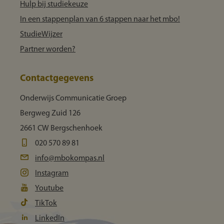
Hulp bij studiekeuze
In een stappenplan van 6 stappen naar het mbo!
StudieWijzer
Partner worden?
Contactgegevens
Onderwijs Communicatie Groep
Bergweg Zuid 126
2661 CW Bergschenhoek
020 570 89 81
info@mbokompas.nl
Instagram
Youtube
TikTok
LinkedIn