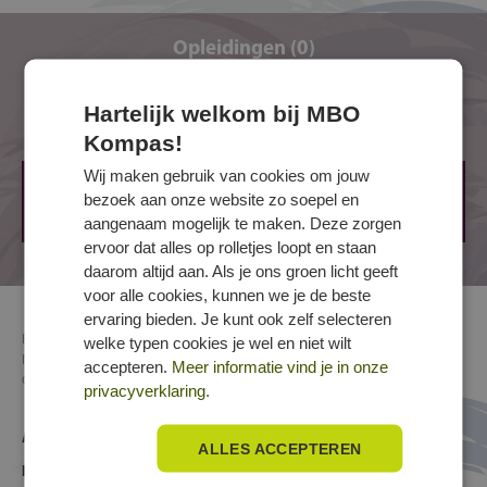
Je hebt spierballen, want een stapel dakpannen
Opleidingen (0)
sjouwt zichzelf niet naar boven.
Je hebt een scherp oog voor detail, want een
scheve rij pannen ziet niemand graag.
Hartelijk welkom bij MBO
Opleidingen (0)
Je werkt veilig en precies, want een loszittende
Kompas!
pan kan flinke schade aanrichten.
Wij maken gebruik van cookies om jouw
Op dit moment worden nergens opleidingen voor dit
bezoek aan onze website zo soepel en
beroep aangeboden.
aangenaam mogelijk te maken. Deze zorgen
ervoor dat alles op rolletjes loopt en staan
daarom altijd aan. Als je ons groen licht geeft
voor alle cookies, kunnen we je de beste
ervaring bieden. Je kunt ook zelf selecteren
Richting
Bouw en infra
»
Bouwkunde
» Dakdekken
welke typen cookies je wel en niet wilt
Naam
Allround dakdekker pannen/leien
accepteren.
Meer informatie vind je in onze
Crebocode
25087
privacyverklaring.
Andere functies/benamingen voor Allround dakdekker
ALLES ACCEPTEREN
pannen/leien: