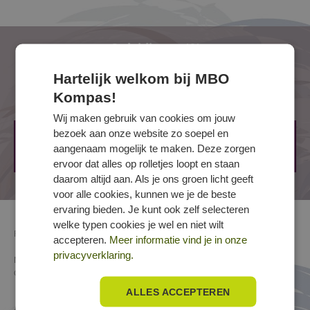
Geen angst voor krappe ruimtes, want soms werk
je op plekken waar alleen een muis je voor is
geweest.
Opleidingen (0)
Tilkracht is handig, want rollen isolatiemateriaal
sjouwen is net een gratis workout.
Hartelijk welkom bij MBO
Geduld en precisie zijn je beste vrienden, want als
Opleidingen (0)
Kompas!
jij een kier openlaat, kan de kou alsnog stiekem
naar binnen sluipen.
Wij maken gebruik van cookies om jouw
bezoek aan onze website zo soepel en
Je houdt van afwisseling, want de ene dag werk
Op dit moment worden nergens opleidingen voor dit
aangenaam mogelijk te maken. Deze zorgen
je op een dak, de andere dag in een kelder. Geen
beroep aangeboden.
ervoor dat alles op rolletjes loopt en staan
klus is hetzelfde!
daarom altijd aan. Als je ons groen licht geeft
voor alle cookies, kunnen we je de beste
ervaring bieden. Je kunt ook zelf selecteren
welke typen cookies je wel en niet wilt
Richting
Techniek en procesindustrie
»
Elektrotechniek en
accepteren.
Meer informatie vind je in onze
engineering
» Isolatiewerken
privacyverklaring.
Naam
Isolatiemonteur
Crebocode
25278
ALLES ACCEPTEREN