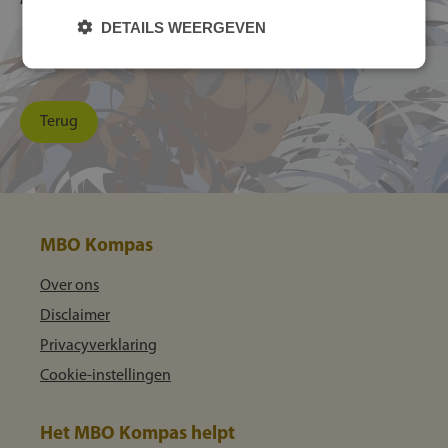
Andere functies/benamingen voor Isolatiemonteur:
DETAILS WEERGEVEN
Isoleerder
Terug
MBO Kompas
Over ons
Disclaimer
Privacyverklaring
Cookie-instellingen
Het MBO Kompas helpt