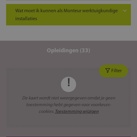
Wat moet ik kunnen als Monteur werktuigkundige
installaties
Je hebt technisch inzicht, want leidingen leggen
doe je niet op goed geluk.
Sterke armen komen van pas, want cv-ketels en
Opleidingen (33)
ventilatiesystemen sjouwen zichzelf niet.
Je bent een probleemoplosser, want installaties
laten zich niet altijd van hun beste kant zien.
Filter
Hygiëne en precisie zijn belangrijk, want schoon
en veilig werken staat voorop.
De kaart wordt niet weergegeven omdat je geen
toestemming hebt gegeven voor voorkeurs-
cookies.
Toestemming wijzigen