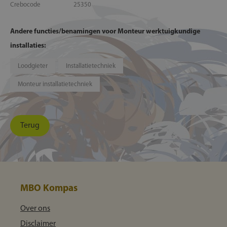
Crebocode
25350
Andere functies/benamingen voor Monteur werktuigkundige
installaties:
Loodgieter
Installatietechniek
Monteur installatietechniek
Terug
MBO Kompas
Over ons
Disclaimer