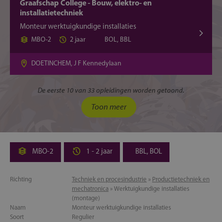
Graafschap College - Bouw, elektro- en
installatietechniek
Monteur werktuigkundige installaties
MBO-2
2 jaar
BOL, BBL
DOETINCHEM, J F Kennedylaan
De eerste 10 van 33 opleidingen worden getoond.
Toon meer
MBO-2
1 - 2 jaar
BBL, BOL
Richting
Techniek en procesindustrie
»
Productietechniek en
mechatronica
» Werktuigkundige installaties
(montage)
Naam
Monteur werktuigkundige installaties
Soort
Regulier