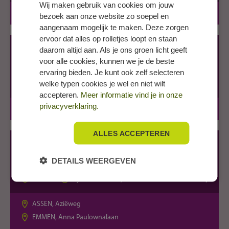
Wij maken gebruik van cookies om jouw
HARDINXVELD-GIESSENDAM, Griendaak
bezoek aan onze website zo soepel en
aangenaam mogelijk te maken. Deze zorgen
ervoor dat alles op rolletjes loopt en staan
Deltion College | Techniek & Gebouwde
daarom altijd aan. Als je ons groen licht geeft
Omgeving
voor alle cookies, kunnen we je de beste
Monteur werktuigkundige installaties
ervaring bieden. Je kunt ook zelf selecteren
welke typen cookies je wel en niet wilt
MBO-2
2 jaar
BBL
accepteren.
Meer informatie vind je in onze
privacyverklaring.
ZWOLLE, Mozartlaan
ALLES ACCEPTEREN
Drenthe College - Metaal-, Elektro- &
installatietechniek
DETAILS WEERGEVEN
Monteur Werktuigkundige Installaties (loodgieter)
MBO-2
2 jaar
BOL, BBL
ASSEN, Aziëweg
EMMEN, Anna Paulownalaan