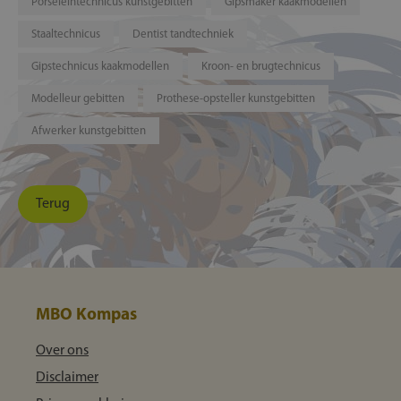
Porseleintechnicus kunstgebitten
Gipsmaker kaakmodellen
Staaltechnicus
Dentist tandtechniek
Gipstechnicus kaakmodellen
Kroon- en brugtechnicus
Modelleur gebitten
Prothese-opsteller kunstgebitten
Afwerker kunstgebitten
Terug
MBO Kompas
Over ons
Disclaimer