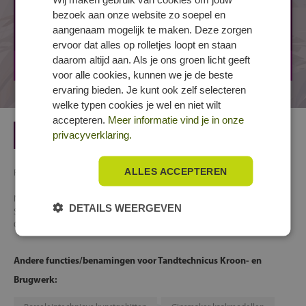
bezoek aan onze website zo soepel en
Tandtechnicus Kroon- en Brugwerk
aangenaam mogelijk te maken. Deze zorgen
MBO-4
4 jaar
BBL, BOL
ervoor dat alles op rolletjes loopt en staan
daarom altijd aan. Als je ons groen licht geeft
UTRECHT, St.-Laurensdreef
voor alle cookies, kunnen we je de beste
ervaring bieden. Je kunt ook zelf selecteren
welke typen cookies je wel en niet wilt
accepteren.
Meer informatie vind je in onze
privacyverklaring.
MBO-4
4 jaar
BBL, BOL
ALLES ACCEPTEREN
Richting
Ambacht, laboratorium en gezondheidstechniek
»
Gezondheidstechniek
» Tandtechniek
Naam
Tandtechnicus kroon- en brugwerk
DETAILS WEERGEVEN
Soort
Regulier
Crebocode
25664
Andere functies/benamingen voor Tandtechnicus Kroon- en
Brugwerk: