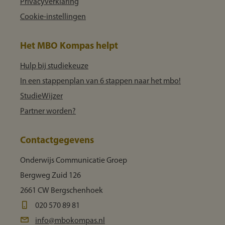
Privacyverklaring
Cookie-instellingen
Het MBO Kompas helpt
Hulp bij studiekeuze
In een stappenplan van 6 stappen naar het mbo!
StudieWijzer
Partner worden?
Contactgegevens
Onderwijs Communicatie Groep
Bergweg Zuid 126
2661 CW Bergschenhoek
020 570 89 81
info@mbokompas.nl