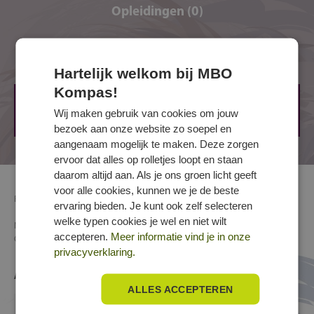
Opleidingen (0)
touringcar door smalle straatjes sturen, dat is
jouw specialiteit.
Je hebt organisatietalent, want jij houdt de
Opleidingen (0)
planning strak en de groep bij elkaar.
Hartelijk welkom bij MBO
Je bent stressbestendig en houdt je hoofd koel,
Kompas!
ook als de groep liever selfies maakt dan op tijd
Op dit moment worden nergens opleidingen voor dit
Wij maken gebruik van cookies om jouw
terugkomt.
beroep aangeboden.
bezoek aan onze website zo soepel en
aangenaam mogelijk te maken. Deze zorgen
ervoor dat alles op rolletjes loopt en staan
daarom altijd aan. Als je ons groen licht geeft
voor alle cookies, kunnen we je de beste
Richting
Transport, scheepvaart en logistiek
»
Weg- en
ervaring bieden. Je kunt ook zelf selecteren
railtransport
» Personenvervoer
welke typen cookies je wel en niet wilt
Naam
Touringcarchauffeur/reisleider
accepteren.
Meer informatie vind je in onze
Crebocode
25673
privacyverklaring.
Andere functies/benamingen voor Touringcarchauffeur/reisleider:
ALLES ACCEPTEREN
Chauffeur buitenlandse toerritten