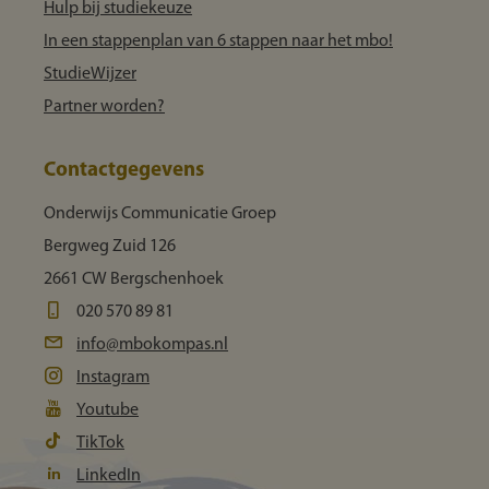
Hulp bij studiekeuze
In een stappenplan van 6 stappen naar het mbo!
StudieWijzer
Partner worden?
Contactgegevens
Onderwijs Communicatie Groep
Bergweg Zuid 126
2661 CW Bergschenhoek
020 570 89 81
info@mbokompas.nl
Instagram
Youtube
TikTok
LinkedIn