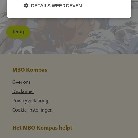
DETAILS WEERGEVEN
Chauffeur binnenlandse toerritten
Terug
MBO Kompas
Over ons
Disclaimer
Privacyverklaring
Cookie-instellingen
Het MBO Kompas helpt