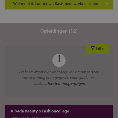
Wat moet ik kunnen als Basismedewerker fashion
Je bent klantvriendelijk en hebt altijd een
glimlach paraat.
Je hebt gevoel voor mode en weet wat de
Opleidingen (12)
nieuwste trends zijn.
Je bent een harde werker en houdt ervan om
bezig te zijn.
Filter
Je werkt goed samen met collega’s en maakt van
elke werkdag een leuke ervaring.
De kaart wordt niet weergegeven omdat je geen
toestemming hebt gegeven voor voorkeurs-
cookies.
Toestemming wijzigen
Albeda Beauty & Fashioncollege