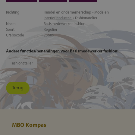
Richting
Handel en ondernemerschap
»
Mode en
interieurindustrie
» Fashionatelier
Naam
Basismedewerker fashion
Soort
Regulier
Crebocode
25689
Andere functies/benamingen voor Basismedewerker fashion:
Fashionatelier
Terug
MBO Kompas