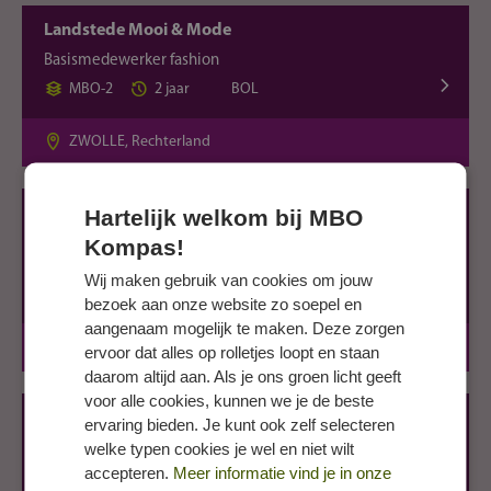
Landstede Mooi & Mode
Basismedewerker fashion
MBO-2
2 jaar
BOL
ZWOLLE, Rechterland
Hartelijk welkom bij MBO
Rijn IJssel - Uiterlijke Verzorging, Fashion &
Grime
Kompas!
Basismedewerker fashion
Wij maken gebruik van cookies om jouw
MBO-2
2 jaar
BOL
bezoek aan onze website zo soepel en
aangenaam mogelijk te maken. Deze zorgen
ARNHEM, Tivolilaan
ervoor dat alles op rolletjes loopt en staan
daarom altijd aan. Als je ons groen licht geeft
voor alle cookies, kunnen we je de beste
ROC Mondriaan - Beauty, Hair & Fashion
ervaring bieden. Je kunt ook zelf selecteren
welke typen cookies je wel en niet wilt
Basismedewerker fashion
accepteren.
Meer informatie vind je in onze
MBO-2
2 jaar
BOL