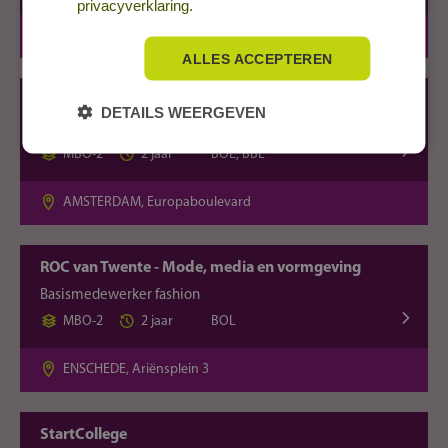
privacyverklaring.
DEN HAAG, Leeghwaterplein
ALLES ACCEPTEREN
ROC van Amsterdam - Mode & Jean School
DETAILS WEERGEVEN
Basismedewerker fashion
MBO-2
2 jaar
BOL, BBL
AMSTERDAM, Europaboulevard
ROC van Twente - Mode, media en vormgeving
Basismedewerker fashion
MBO-2
2 jaar
BOL
ENSCHEDE, Ariënsplein 3
StartCollege