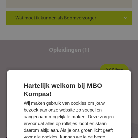
Wat moet ik kunnen als Boomverzorger
Je hebt geen hoogtevrees, want je kantoor
bevindt zich soms tien meter boven de grond.
Je hebt spierballen nodig, want zagen, klimmen
Opleidingen (1)
en sjouwen zijn dagelijkse kost.
Je hebt een zesde zintuig voor bomen. Jij ziet
meteen of een boom gelukkig of ziek is.
Filter
Je werkt veilig en nauwkeurig, want een vallende
tak is niet het soort verrassing waar iemand op zit
Hartelijk welkom bij MBO
te wachten.
Kompas!
De kaart wordt niet weergegeven omdat je geen
Wij maken gebruik van cookies om jouw
toestemming hebt gegeven voor voorkeurs-
bezoek aan onze website zo soepel en
cookies.
Toestemming wijzigen
aangenaam mogelijk te maken. Deze zorgen
ervoor dat alles op rolletjes loopt en staan
daarom altijd aan. Als je ons groen licht geeft
voor alle cookies, kunnen we je de beste