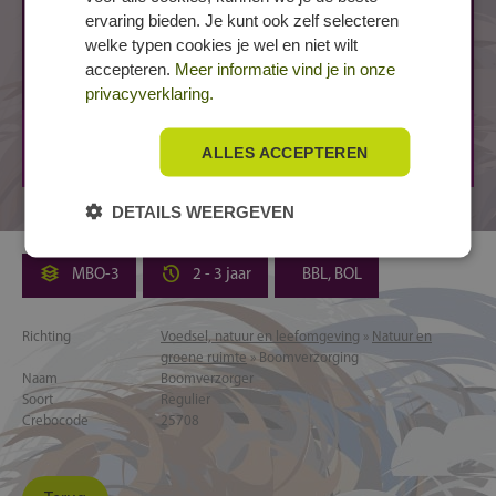
ervaring bieden. Je kunt ook zelf selecteren
Yuverta mbo - Tuin en landschap
welke typen cookies je wel en niet wilt
Boomverzorging / European Treeworker (ETW)
accepteren.
Meer informatie vind je in onze
MBO-3
2 - 3 jaar
BBL, BOL
privacyverklaring.
BOXTEL, Schouwrooij
ALLES ACCEPTEREN
VELP, Larensteinselaan
DETAILS WEERGEVEN
MBO-3
2 - 3 jaar
BBL, BOL
Richting
Voedsel, natuur en leefomgeving
»
Natuur en
groene ruimte
» Boomverzorging
Naam
Boomverzorger
Soort
Regulier
Crebocode
25708