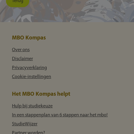
Terug
MBO Kompas
Over ons
Disclaimer
Privacyverklaring
Cookie-instellingen
Het MBO Kompas helpt
Hulp bij studiekeuze
In een stappenplan van 6 stappen naar het mbo!
StudieWijzer
Partner worden?