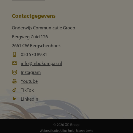
Contactgegevens
Onderwijs Communicatie Groep
Bergweg Zuid 126
2661 CW Bergschenhoek
020 570 89 81
info@mbokompas.nl
Instagram
Youtube
TikTok
LinkedIn
© 2026 OC Groep
Webrealisatie
Julius Smit
|
Maeve Levie