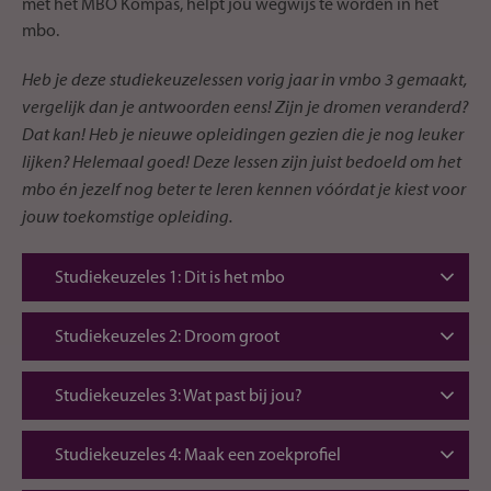
met het MBO Kompas, helpt jou wegwijs te worden in het
mbo.
Heb je deze studiekeuzelessen vorig jaar in vmbo 3 gemaakt,
vergelijk dan je antwoorden eens! Zijn je dromen veranderd?
Dat kan! Heb je nieuwe opleidingen gezien die je nog leuker
lijken? Helemaal goed! Deze lessen zijn juist bedoeld om het
mbo én jezelf nog beter te leren kennen vóórdat je kiest voor
jouw toekomstige opleiding.
Studiekeuzeles 1: Dit is het mbo
Sla het MBO Kompas open op pagina 8-9. Bekijk
Studiekeuzeles 2: Droom groot
samen met je leerkracht het stappenplan dat je hier
vindt. Begin bij stap 1, want wat is het mbo nou
Je bent nog jong en het kan natuurlijk zo zijn dat je
eigenlijk? Mbo-opleidingen zijn er in alle vormen en
Studiekeuzeles 3: Wat past bij jou?
toekomstdromen veranderen. Welk profiel je op het
maten, en op verschillende niveaus.
vmbo ook hebt, op het mbo kun je nog elke richting
Voor elk talent en elke droom is op het mbo een
kiezen. Ontdek in deze les samen met je docent wat
Studiekeuzeles 4: Maak een zoekprofiel
opleiding. Tijd om te ontdekken welke opleiding bij
je dromen, interesses en talenten zijn.
je past en op welke mbo je jezelf wel ziet rondlopen.