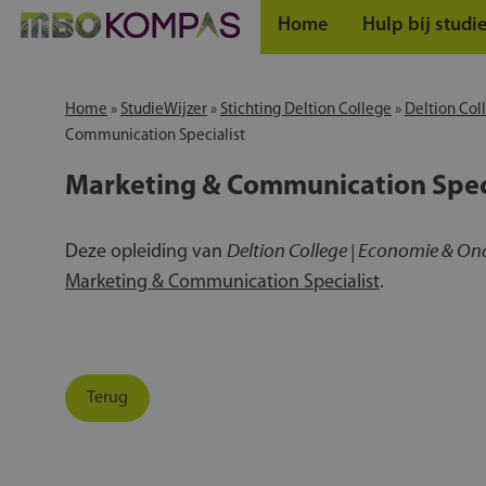
Home
Hulp bij studi
Home
»
StudieWijzer
»
Stichting Deltion College
»
Deltion Co
Communication Specialist
Marketing & Communication Speci
Deltion College | Economie & O
Deze opleiding van
Marketing & Communication Specialist
.
Terug