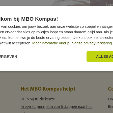
Loc
elkom bij MBO Kompas!
 van cookies om jouw bezoek aan onze website zo soepel en aange
ervoor dat alles op rolletjes loopt en staan daarom altijd aan. Als je
okies, kunnen we je de beste ervaring bieden. Je kunt ook zelf select
niet wilt accepteren.
Meer informatie vind je in onze privacyverklaring.
EERGEVEN
ALLES A
Het MBO Kompas helpt
C
Hulp bij studiekeuze
On
In een stappenplan van 6 stappen naar het
Be