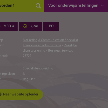
 worden?
Voor onderwijsinstellingen
MBO-4
3 jaar
BOL
ep
Marketing & Communication Specialist
ting
Economie en administratie
»
Zakelijke
dienstverlening
» Business Services
ocode
25727
Specialistenopleiding
atingseisen
ja
t
Regulier
Naar website opleider