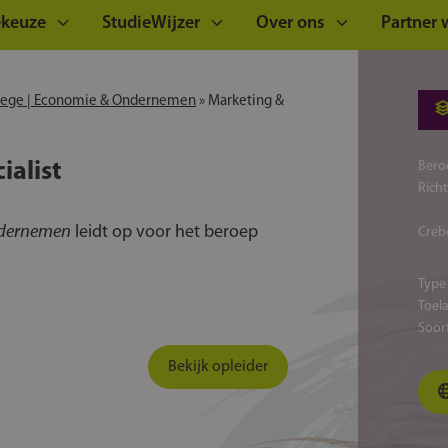
ekeuze
StudieWijzer
Over ons
Partner
llege | Economie & Ondernemen
»
Marketing &
alist
Bero
Rich
ndernemen
leidt op voor het beroep
Creb
Type
Toel
Soor
Bekijk opleider