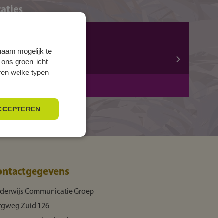
aties
ZWOLLE, Mozartlaan
Mozartlaan 15
naam mogelijk te
 ons groen licht
8031 AA ZWOLLE
eren welke typen
BOL
3 jaar
CCEPTEREN
ontactgegevens
derwijs Communicatie Groep
rgweg Zuid 126