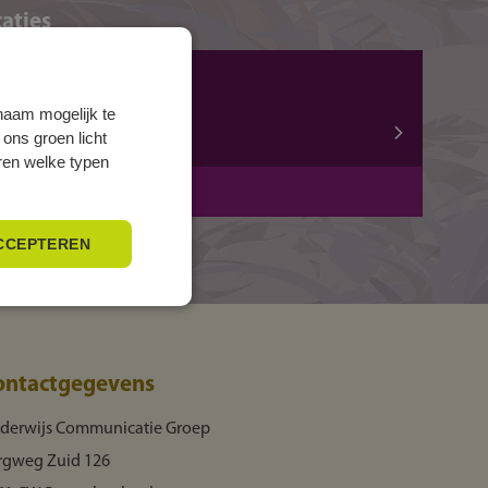
aties
ZWOLLE, Mozartlaan
Mozartlaan 15
naam mogelijk te
 ons groen licht
8031 AA ZWOLLE
eren welke typen
BOL
3 jaar
CCEPTEREN
ontactgegevens
derwijs Communicatie Groep
rgweg Zuid 126