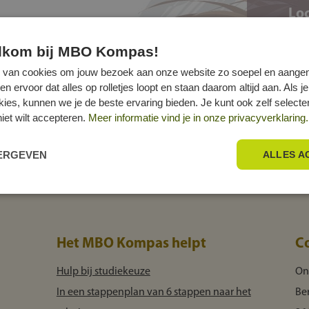
Loc
elkom bij MBO Kompas!
 van cookies om jouw bezoek aan onze website zo soepel en aange
ervoor dat alles op rolletjes loopt en staan daarom altijd aan. Als je
okies, kunnen we je de beste ervaring bieden. Je kunt ook zelf select
niet wilt accepteren.
Meer informatie vind je in onze privacyverklaring.
EERGEVEN
ALLES A
Het MBO Kompas helpt
C
Hulp bij studiekeuze
On
In een stappenplan van 6 stappen naar het
Be