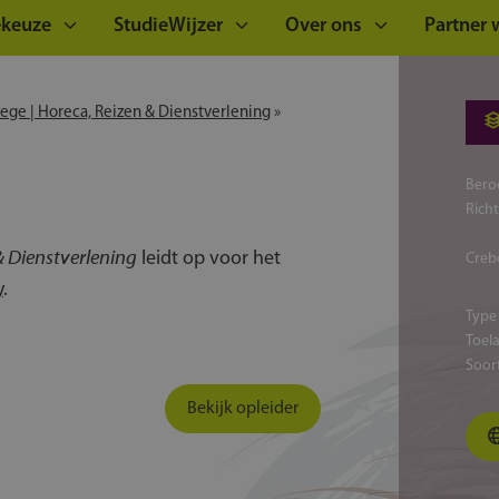
ekeuze
StudieWijzer
Over ons
Partner
lege | Horeca, Reizen & Dienstverlening
»
Bero
Rich
& Dienstverlening
leidt op voor het
Creb
y
.
Type
Toel
Soor
Bekijk opleider