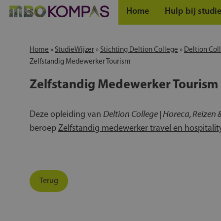
Home
Hulp bij studi
Home
»
StudieWijzer
»
Stichting Deltion College
»
Deltion Col
Zelfstandig Medewerker Tourism
Zelfstandig Medewerker Tourism
Deltion College | Horeca, Reizen 
Deze opleiding van
beroep
Zelfstandig medewerker travel en hospitalit
Terug