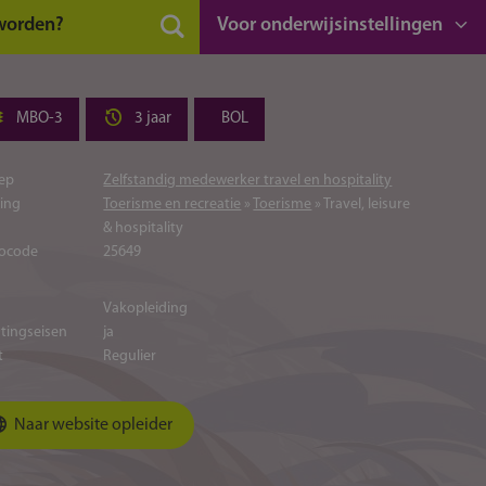
 worden?
Voor onderwijsinstellingen
MBO-3
3 jaar
BOL
ep
Zelfstandig medewerker travel en hospitality
ting
Toerisme en recreatie
»
Toerisme
» Travel, leisure
& hospitality
ocode
25649
Vakopleiding
atingseisen
ja
t
Regulier
Naar website opleider