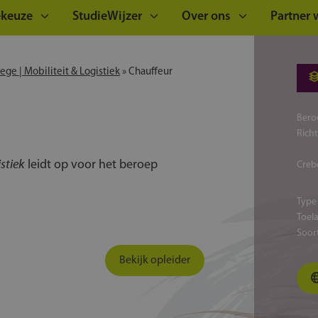
ekeuze
StudieWijzer
Over ons
Partner
ege | Mobiliteit & Logistiek
»
Chauffeur
Bero
Rich
istiek
leidt op voor het beroep
Creb
Type
Toel
Soor
Bekijk opleider