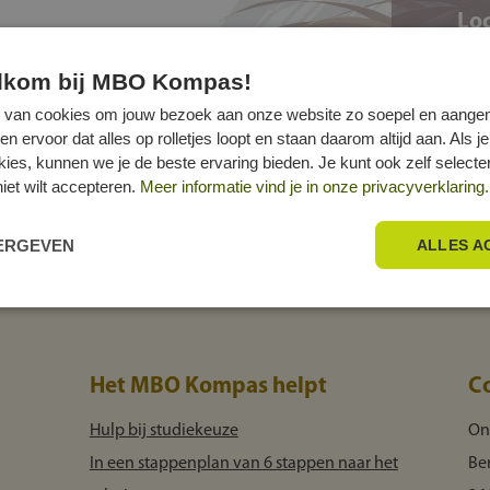
Loc
elkom bij MBO Kompas!
 van cookies om jouw bezoek aan onze website zo soepel en aange
ervoor dat alles op rolletjes loopt en staan daarom altijd aan. Als je
okies, kunnen we je de beste ervaring bieden. Je kunt ook zelf select
niet wilt accepteren.
Meer informatie vind je in onze privacyverklaring.
EERGEVEN
ALLES A
Het MBO Kompas helpt
C
Hulp bij studiekeuze
On
In een stappenplan van 6 stappen naar het
Be