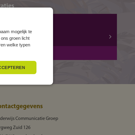
aties
ZWOLLE, Mozartlaan
Mozartlaan 15
naam mogelijk te
 ons groen licht
8031 AA ZWOLLE
eren welke typen
BBL
2 jaar
CCEPTEREN
ontactgegevens
derwijs Communicatie Groep
rgweg Zuid 126