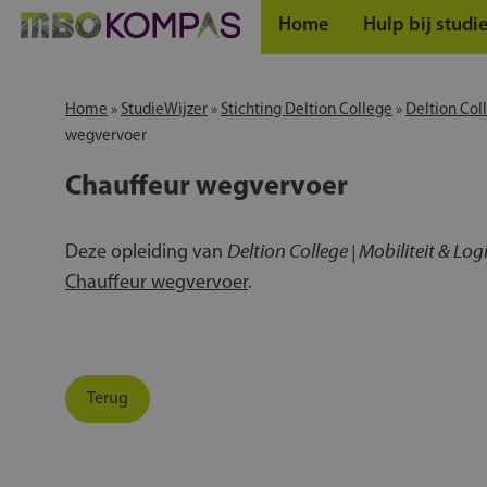
Home
Hulp bij studi
Home
»
StudieWijzer
»
Stichting Deltion College
»
Deltion Coll
wegvervoer
Chauffeur wegvervoer
Deltion College | Mobiliteit & Log
Deze opleiding van
Chauffeur wegvervoer
.
Terug