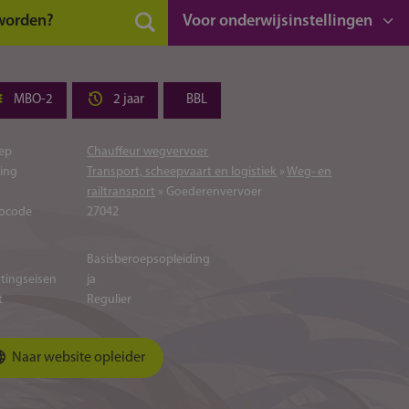
 worden?
Voor onderwijsinstellingen
MBO-2
2 jaar
BBL
ep
Chauffeur wegvervoer
ting
Transport, scheepvaart en logistiek
»
Weg- en
railtransport
» Goederenvervoer
ocode
27042
Basisberoepsopleiding
atingseisen
ja
t
Regulier
Naar website opleider