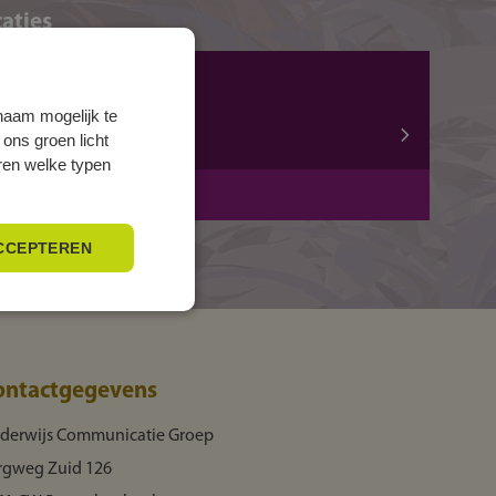
aties
ZWOLLE, Mozartlaan
Mozartlaan 15
naam mogelijk te
 ons groen licht
8031 AA ZWOLLE
eren welke typen
BBL
2 jaar
CCEPTEREN
ontactgegevens
derwijs Communicatie Groep
rgweg Zuid 126