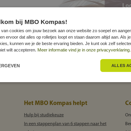
Loc
elkom bij MBO Kompas!
 van cookies om jouw bezoek aan onze website zo soepel en aange
ervoor dat alles op rolletjes loopt en staan daarom altijd aan. Als je
okies, kunnen we je de beste ervaring bieden. Je kunt ook zelf select
niet wilt accepteren.
Meer informatie vind je in onze privacyverklaring.
EERGEVEN
ALLES A
Het MBO Kompas helpt
C
Hulp bij studiekeuze
On
In een stappenplan van 6 stappen naar het
Be