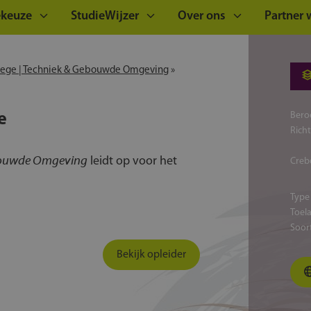
ekeuze
StudieWijzer
Over ons
Partner
llege | Techniek & Gebouwde Omgeving
»
e
Bero
Rich
ebouwde Omgeving
leidt op voor het
Creb
Type
Toel
Soor
Bekijk opleider