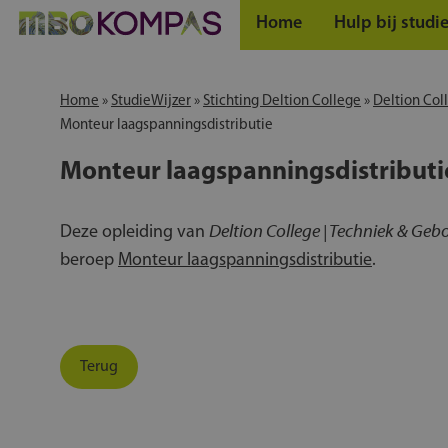
Home
Hulp bij studi
Home
»
StudieWijzer
»
Stichting Deltion College
»
Deltion Co
Monteur laagspanningsdistributie
Monteur laagspanningsdistributi
Deltion College | Techniek & G
Deze opleiding van
beroep
Monteur laagspanningsdistributie
.
Terug