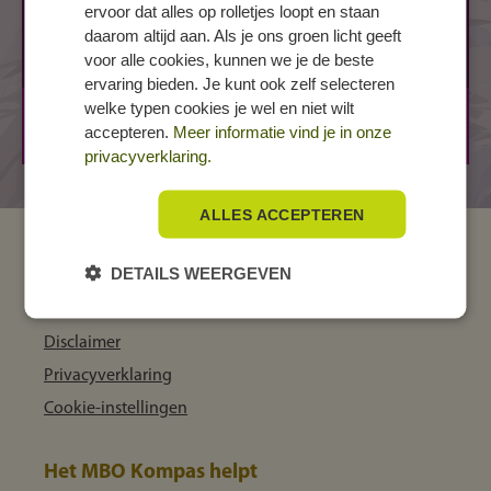
ZWOLLE, Mozartlaan
ervoor dat alles op rolletjes loopt en staan
Mozartlaan 15
daarom altijd aan. Als je ons groen licht geeft
voor alle cookies, kunnen we je de beste
8031 AA ZWOLLE
ervaring bieden. Je kunt ook zelf selecteren
welke typen cookies je wel en niet wilt
BBL
3 jaar
accepteren.
Meer informatie vind je in onze
BOL
3 jaar
privacyverklaring.
ALLES ACCEPTEREN
MBO Kompas
DETAILS WEERGEVEN
Over ons
Disclaimer
Privacyverklaring
Cookie-instellingen
Het MBO Kompas helpt