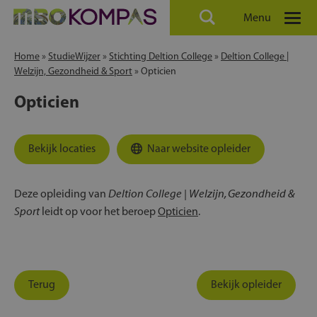
Menu
Home
»
StudieWijzer
»
Stichting Deltion College
»
Deltion College |
Welzijn, Gezondheid & Sport
»
Opticien
Opticien
Bekijk locaties
Naar website opleider
Deltion College | Welzijn, Gezondheid &
Deze opleiding van
Sport
leidt op voor het beroep
Opticien
.
Terug
Bekijk opleider