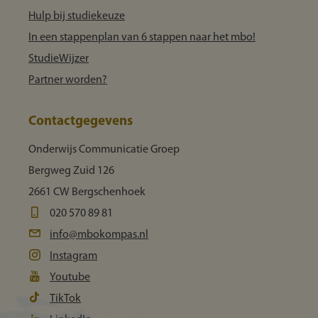
Hulp bij studiekeuze
In een stappenplan van 6 stappen naar het mbo!
StudieWijzer
Partner worden?
Contactgegevens
Onderwijs Communicatie Groep
Bergweg Zuid 126
2661 CW Bergschenhoek
020 570 89 81
info@mbokompas.nl
Instagram
Youtube
TikTok