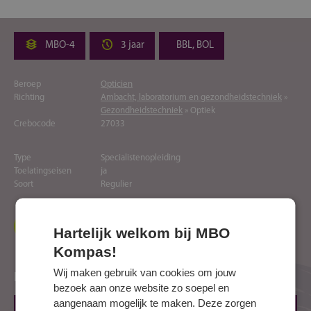
MBO-4
3 jaar
BBL, BOL
Beroep
Opticien
Richting
Ambacht, laboratorium en gezondheidstechniek
»
Gezondheidstechniek
» Optiek
Crebocode
27033
Type
Specialistenopleiding
Toelatingseisen
ja
Soort
Regulier
Naar website opleider
Hartelijk welkom bij MBO
Kompas!
Wij maken gebruik van cookies om jouw
Locaties
bezoek aan onze website zo soepel en
aangenaam mogelijk te maken. Deze zorgen