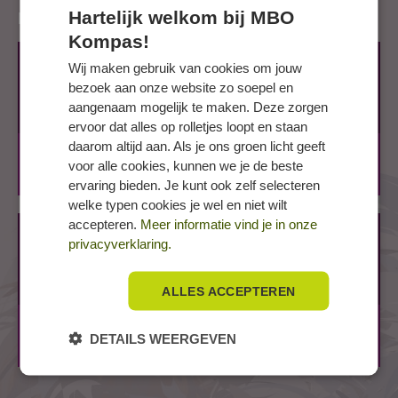
Hartelijk welkom bij MBO
Locaties
Kompas!
EDE, Zandlaan
Wij maken gebruik van cookies om jouw
bezoek aan onze website zo soepel en
Zandlaan 31
aangenaam mogelijk te maken. Deze zorgen
6717 LN EDE
ervoor dat alles op rolletjes loopt en staan
daarom altijd aan. Als je ons groen licht geeft
BOL
3 jaar
voor alle cookies, kunnen we je de beste
BBL
3 jaar
ervaring bieden. Je kunt ook zelf selecteren
welke typen cookies je wel en niet wilt
accepteren.
Meer informatie vind je in onze
LEEUWARDEN, Jansoniusstraat
privacyverklaring.
Jansoniusstraat 2 a
8934 BM LEEUWARDEN
ALLES ACCEPTEREN
BOL
3 jaar
DETAILS WEERGEVEN
BBL
3 jaar