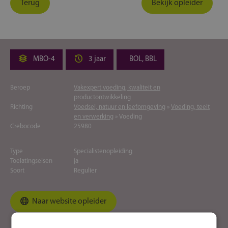
Terug
Bekijk opleider
MBO-4
3 jaar
BOL, BBL
Beroep
Vakexpert voeding, kwaliteit en
productontwikkeling
Richting
Voedsel, natuur en leefomgeving
»
Voeding, teelt
en verwerking
» Voeding
Crebocode
25980
Type
Specialistenopleiding
Toelatingseisen
ja
Soort
Regulier
Naar website opleider