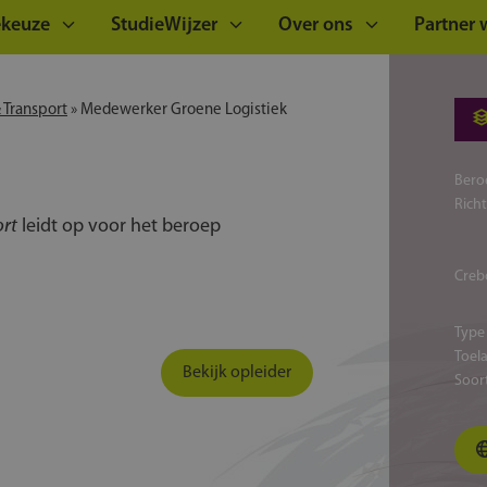
ekeuze
StudieWijzer
Over ons
Partner
 Transport
»
Medewerker Groene Logistiek
Bero
Rich
ort
leidt op voor het beroep
Creb
Type
Toel
Bekijk opleider
Soor