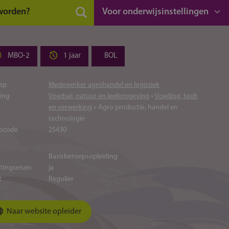
 worden?
Voor onderwijsinstellingen
MBO-2
1 jaar
BOL
ep
Medewerker agrohandel en logistiek
ting
Voedsel, natuur en leefomgeving
»
Voeding, teelt
en verwerking
» Agro productie, handel en
technologie
ocode
25430
Basisberoepsopleiding
atingseisen
ja
t
Regulier
Naar website opleider