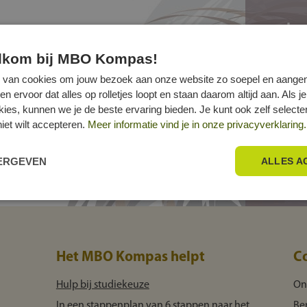
Loc
elkom bij MBO Kompas!
 van cookies om jouw bezoek aan onze website zo soepel en aange
ervoor dat alles op rolletjes loopt en staan daarom altijd aan. Als je
okies, kunnen we je de beste ervaring bieden. Je kunt ook zelf select
niet wilt accepteren.
Meer informatie vind je in onze privacyverklaring.
EERGEVEN
ALLES A
Het MBO Kompas helpt
C
Hulp bij studiekeuze
On
In een stappenplan van 6 stappen naar het
Be