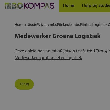
Home
Hulp bij studi
Home
»
StudieWijzer
»
mboRijnland
»
mboRijnland Logistiek &
Medewerker Groene Logistiek
mboRijnland Logistiek & Transp
Deze opleiding van
Medewerker agrohandel en logistiek
.
Terug