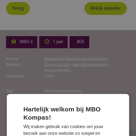
Terug
Bekijk opleider
MBO-2
1 jaar
BOL
Beroep
Medewerker facilitaire dienstverlening
Richting
Zorg en welzijn
»
Basis dienstverlening
»
Dienstverlening
Crebocode
25959
Type
Basisberoepsopleiding
Toelatingseisen
ja
Soort
Regulier
Hartelijk welkom bij MBO
Kompas!
Naar website opleider
Wij maken gebruik van cookies om jouw
bezoek aan onze website zo soepel en