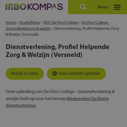
Menu
Home
»
StudieWijzer
»
ROC Da Vinci College
»
Da Vinci College -
Gezondheidszorg & welzijn
»
Dienstverlening, Profiel Helpende Zorg
& Welzijn (Versneld)
Dienstverlening, Profiel Helpende
Zorg & Welzijn (Versneld)
Bekijk locaties
Naar website opleider
Da Vinci College - Gezondheidszorg &
Deze opleiding van
welzijn
leidt op voor het beroep
Medewerker facilitaire
dienstverlening
.