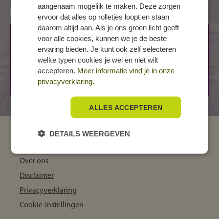
aangenaam mogelijk te maken. Deze zorgen
Locaties
ervoor dat alles op rolletjes loopt en staan
daarom altijd aan. Als je ons groen licht geeft
DORDRECHT, Leerparkpromenade
voor alle cookies, kunnen we je de beste
ervaring bieden. Je kunt ook zelf selecteren
Leerparkpromenade 100
welke typen cookies je wel en niet wilt
3312 KW DORDRECHT
accepteren.
Meer informatie vind je in onze
privacyverklaring.
BOL
1 jaar
ALLES ACCEPTEREN
DETAILS WEERGEVEN
MBO Kompas
Over ons
Disclaimer
Privacyverklaring
Cookie-instellingen