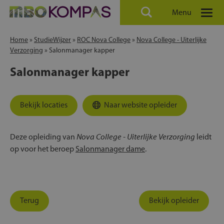
Menu
Home
»
StudieWijzer
»
ROC Nova College
»
Nova College - Uiterlijke
Verzorging
»
Salonmanager kapper
Salonmanager kapper
Bekijk locaties
Naar website opleider
Nova College - Uiterlijke Verzorging
Deze opleiding van
leidt
op voor het beroep
Salonmanager dame
.
Terug
Bekijk opleider