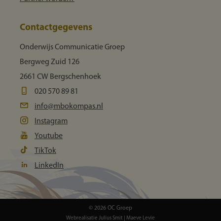
Contactgegevens
Onderwijs Communicatie Groep
Bergweg Zuid 126
2661 CW Bergschenhoek
020 570 89 81
info@mbokompas.nl
Instagram
Youtube
TikTok
LinkedIn
© 2026 OC Groep
Webrealisatie
Julius Smit
|
Maeve Levie