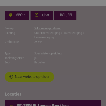
MBO-4
3 jaar
BOL, BBL
Beroep
Salonmanager dame
Richting
Uiterlijke verzorging
»
Haarverzorging
»
Haarverzorging
Crebocode
25644
Type
Specialistenopleiding
Toelatingseisen
ja
Soort
Regulier
Naar website opleider
Locaties
BEVERWIJK, Laurens Baecklaan