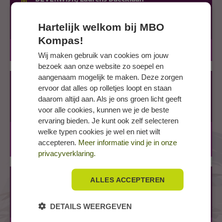
Laurens Baecklaan 23
Hartelijk welkom bij MBO
1942 LN BEVERWIJK
Kompas!
BOL
3 jaar
Wij maken gebruik van cookies om jouw
bezoek aan onze website zo soepel en
aangenaam mogelijk te maken. Deze zorgen
HAARLEM, Zijlweg
ervoor dat alles op rolletjes loopt en staan
Zijlweg 203
daarom altijd aan. Als je ons groen licht geeft
2015 CK HAARLEM
voor alle cookies, kunnen we je de beste
ervaring bieden. Je kunt ook zelf selecteren
welke typen cookies je wel en niet wilt
BOL
3 jaar
accepteren.
Meer informatie vind je in onze
BBL
3 jaar
privacyverklaring.
HOOFDDORP, Paxlaan
ALLES ACCEPTEREN
Paxlaan 26
2131 PZ HOOFDDORP
DETAILS WEERGEVEN