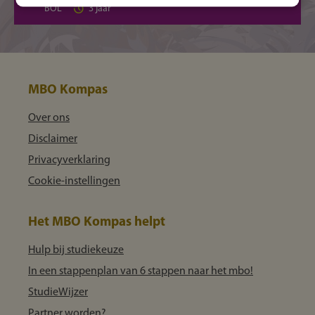
BOL
3 jaar
MBO Kompas
Over ons
Disclaimer
Privacyverklaring
Cookie-instellingen
Het MBO Kompas helpt
Hulp bij studiekeuze
In een stappenplan van 6 stappen naar het mbo!
StudieWijzer
Partner worden?