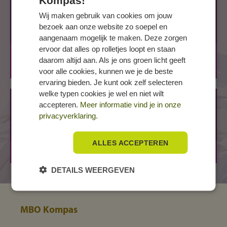
Kompas!
DIEMEN, Volmerstraat
Wij maken gebruik van cookies om jouw
Volmerstraat 22
bezoek aan onze website zo soepel en
1112 AZ DIEMEN
aangenaam mogelijk te maken. Deze zorgen
ervoor dat alles op rolletjes loopt en staan
BOL
1 jaar
daarom altijd aan. Als je ons groen licht geeft
BBL
1 jaar
voor alle cookies, kunnen we je de beste
ervaring bieden. Je kunt ook zelf selecteren
welke typen cookies je wel en niet wilt
HILVERSUM, Arena
accepteren.
Meer informatie vind je in onze
Arena 301
privacyverklaring.
1213 NW HILVERSUM
ALLES ACCEPTEREN
BOL
1 jaar
DETAILS WEERGEVEN
MBO Kompas