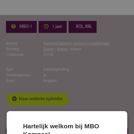
MBO-1
1 jaar
BOL, BBL
Beroep
Assistent bouwen, wonen en onderhoud
Richting
Entree
»
Entree
» Entree
Crebocode
25740
Type
Entreeopleiding
Toelatingseisen
ja
Soort
Regulier
Naar website opleider
Locaties
Hartelijk welkom bij MBO