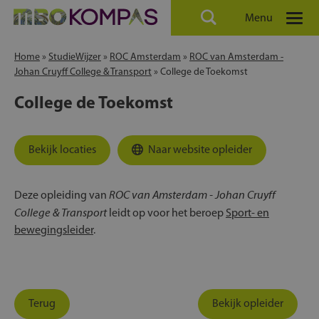
Menu
Home
»
StudieWijzer
»
ROC Amsterdam
»
ROC van Amsterdam -
Johan Cruyff College & Transport
»
College de Toekomst
College de Toekomst
Bekijk locaties
Naar website opleider
ROC van Amsterdam - Johan Cruyff
Deze opleiding van
College & Transport
leidt op voor het beroep
Sport- en
bewegingsleider
.
Terug
Bekijk opleider