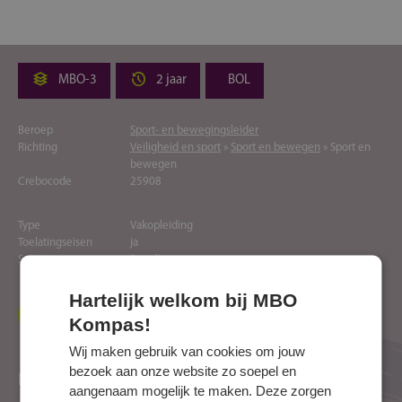
MBO-3
2 jaar
BOL
Beroep
Sport- en bewegingsleider
Richting
Veiligheid en sport
»
Sport en bewegen
» Sport en
bewegen
Crebocode
25908
Type
Vakopleiding
Toelatingseisen
ja
Soort
Regulier
Hartelijk welkom bij MBO
Naar website opleider
Kompas!
Wij maken gebruik van cookies om jouw
bezoek aan onze website zo soepel en
Locaties
aangenaam mogelijk te maken. Deze zorgen