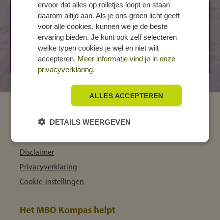
ervoor dat alles op rolletjes loopt en staan
AMSTERDAM, Europaboulevard
daarom altijd aan. Als je ons groen licht geeft
Europaboulevard 13
voor alle cookies, kunnen we je de beste
ervaring bieden. Je kunt ook zelf selecteren
1079 PC AMSTERDAM
welke typen cookies je wel en niet wilt
accepteren.
Meer informatie vind je in onze
BOL
2 jaar
privacyverklaring.
ALLES ACCEPTEREN
MBO Kompas
DETAILS WEERGEVEN
Over ons
Disclaimer
Privacyverklaring
Cookie-instellingen
Het MBO Kompas helpt