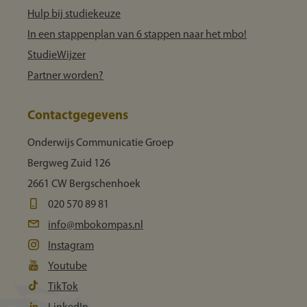
Hulp bij studiekeuze
In een stappenplan van 6 stappen naar het mbo!
StudieWijzer
Partner worden?
Contactgegevens
Onderwijs Communicatie Groep
Bergweg Zuid 126
2661 CW Bergschenhoek
020 570 89 81
info@mbokompas.nl
Instagram
Youtube
TikTok