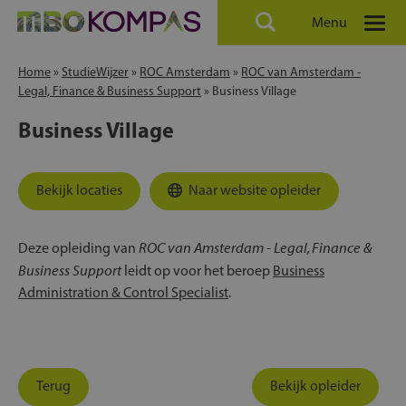
Menu
Home
»
StudieWijzer
»
ROC Amsterdam
»
ROC van Amsterdam -
Legal, Finance & Business Support
»
Business Village
Business Village
Bekijk locaties
Naar website opleider
ROC van Amsterdam - Legal, Finance &
Deze opleiding van
Business Support
leidt op voor het beroep
Business
Administration & Control Specialist
.
Terug
Bekijk opleider