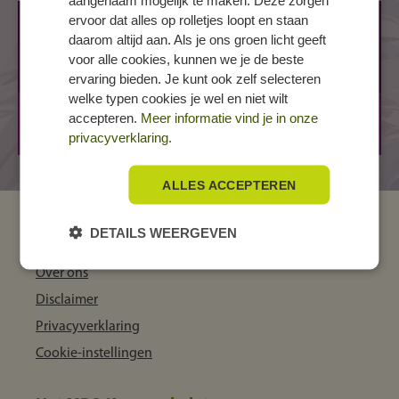
aangenaam mogelijk te maken. Deze zorgen
ervoor dat alles op rolletjes loopt en staan
AMSTERDAM, Fraijlemaborg
daarom altijd aan. Als je ons groen licht geeft
Fraijlemaborg 135
voor alle cookies, kunnen we je de beste
1102 CV AMSTERDAM
ervaring bieden. Je kunt ook zelf selecteren
welke typen cookies je wel en niet wilt
BOL
2 jaar
accepteren.
Meer informatie vind je in onze
BOL
3 jaar
privacyverklaring.
ALLES ACCEPTEREN
DETAILS WEERGEVEN
MBO Kompas
Over ons
Disclaimer
Privacyverklaring
Cookie-instellingen