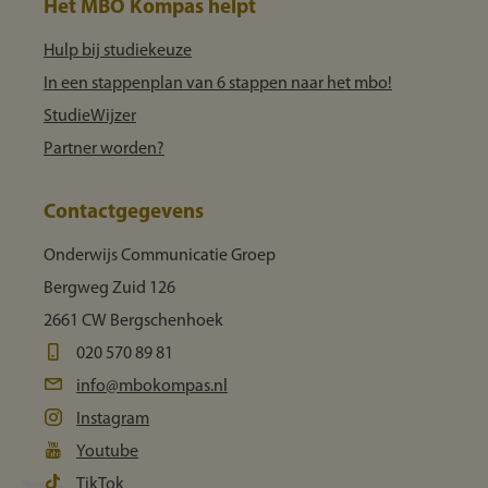
Het MBO Kompas helpt
Hulp bij studiekeuze
In een stappenplan van 6 stappen naar het mbo!
StudieWijzer
Partner worden?
Contactgegevens
Onderwijs Communicatie Groep
Bergweg Zuid 126
2661 CW Bergschenhoek
020 570 89 81
info@mbokompas.nl
Instagram
Youtube
TikTok