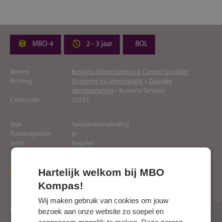
MBO-4
2 - 3 jaar
BOL
Beroep
Business Administration & Control Specialist
Richting
Economie en administratie
»
Zakelijke
dienstverlening
» Business Services
Crebocode
25725
Type
Specialistenopleiding
Toelatingseisen
ja
Soort
Regulier
Hartelijk welkom bij MBO
Naar website opleider
Kompas!
Wij maken gebruik van cookies om jouw
Locaties
bezoek aan onze website zo soepel en