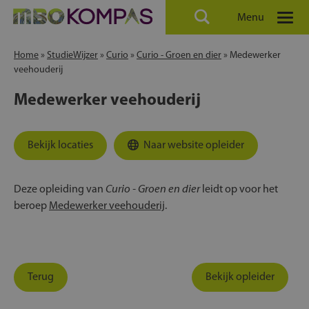
Menu
Home
»
StudieWijzer
»
Curio
»
Curio - Groen en dier
»
Medewerker
veehouderij
Medewerker veehouderij
Bekijk locaties
Naar website opleider
Curio - Groen en dier
Deze opleiding van
leidt op voor het
beroep
Medewerker veehouderij
.
Terug
Bekijk opleider