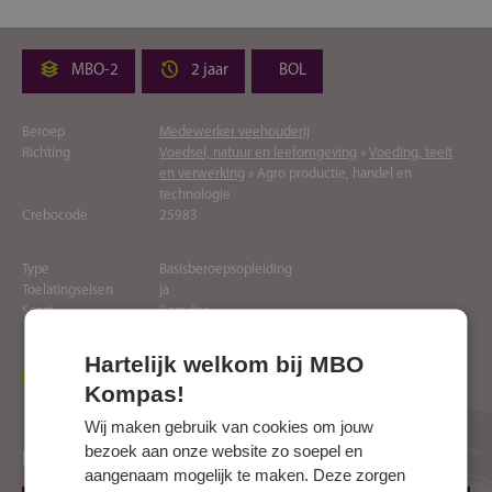
MBO-2
2 jaar
BOL
Beroep
Medewerker veehouderij
Richting
Voedsel, natuur en leefomgeving
»
Voeding, teelt
en verwerking
» Agro productie, handel en
technologie
Crebocode
25983
Type
Basisberoepsopleiding
Toelatingseisen
ja
Soort
Regulier
Hartelijk welkom bij MBO
Naar website opleider
Kompas!
Wij maken gebruik van cookies om jouw
bezoek aan onze website zo soepel en
Locaties
aangenaam mogelijk te maken. Deze zorgen