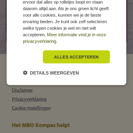
ervoor dat alles op rolletjes loopt en staan
BREDA, Frankenthalerstraat
daarom altijd aan. Als je ons groen licht geeft
Frankenthalerstraat 15
voor alle cookies, kunnen we je de beste
ervaring bieden. Je kunt ook zelf selecteren
4816 KA BREDA
welke typen cookies je wel en niet wilt
accepteren.
Meer informatie vind je in onze
BOL
2 jaar
privacyverklaring.
ALLES ACCEPTEREN
MBO Kompas
DETAILS WEERGEVEN
Over ons
Disclaimer
Privacyverklaring
Cookie-instellingen
Het MBO Kompas helpt