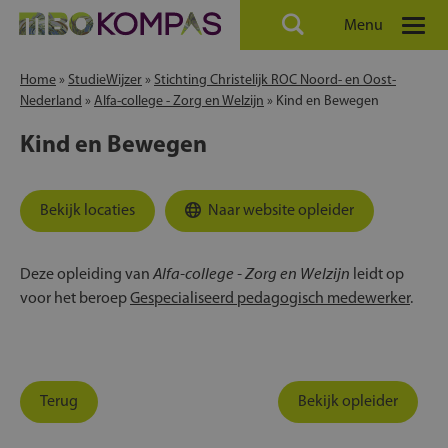
Menu
Home
»
StudieWijzer
»
Stichting Christelijk ROC Noord- en Oost-
Nederland
»
Alfa-college - Zorg en Welzijn
»
Kind en Bewegen
Kind en Bewegen
Bekijk locaties
Naar website opleider
Alfa-college - Zorg en Welzijn
Deze opleiding van
leidt op
voor het beroep
Gespecialiseerd pedagogisch medewerker
.
Terug
Bekijk opleider