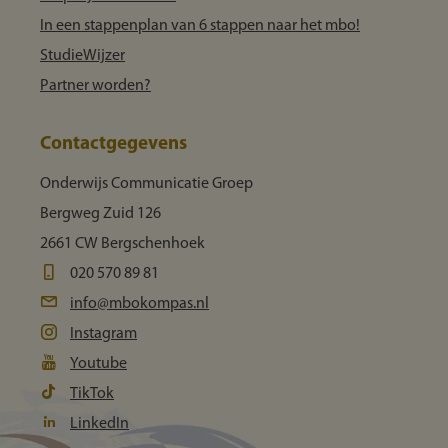
In een stappenplan van 6 stappen naar het mbo!
StudieWijzer
Partner worden?
Contactgegevens
Onderwijs Communicatie Groep
Bergweg Zuid 126
2661 CW Bergschenhoek
020 570 89 81
info@mbokompas.nl
Instagram
Youtube
TikTok
LinkedIn