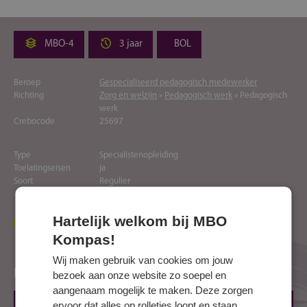
MBO-4
3 jaar
BOL
Beroep
Gespecialiseerd pedagogisch medewerker
Richting
Zorg en welzijn
»
Pedagogisch werk
» Pedagogisch
werk
Crebocode
25697
Type
Specialistenopleiding
Toelatingseisen
ja
Soort
Regulier
Hartelijk welkom bij MBO
Naar website opleider
Kompas!
Wij maken gebruik van cookies om jouw
Locaties
bezoek aan onze website zo soepel en
aangenaam mogelijk te maken. Deze zorgen
ervoor dat alles op rolletjes loopt en staan
GRONINGEN, Kluiverboom