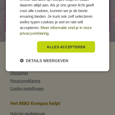
daarom altijd aan. Als je ons groen licht geeft
Kluiverboom 3
voor alle cookies, kunnen we je de beste
9732 KZ GRONINGEN
ervaring bieden. Je kunt ook zelf selecteren
welke typen cookies je wel en niet wilt
BOL
3 jaar
accepteren.
Meer informatie vind je in onze
privacyverklaring.
ALLES ACCEPTEREN
MBO Kompas
DETAILS WEERGEVEN
Over ons
Disclaimer
Privacyverklaring
Cookie-instellingen
Het MBO Kompas helpt
Hulp bij studiekeuze