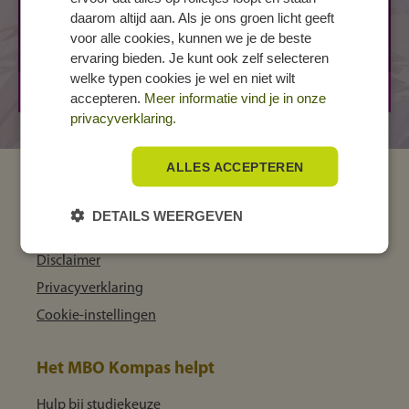
daarom altijd aan. Als je ons groen licht geeft
Zuiderinslag 3
voor alle cookies, kunnen we je de beste
3871 MR HOEVELAKEN
ervaring bieden. Je kunt ook zelf selecteren
welke typen cookies je wel en niet wilt
BBL
2 jaar
accepteren.
Meer informatie vind je in onze
privacyverklaring.
ALLES ACCEPTEREN
MBO Kompas
DETAILS WEERGEVEN
Over ons
Disclaimer
Privacyverklaring
Cookie-instellingen
Het MBO Kompas helpt
Hulp bij studiekeuze