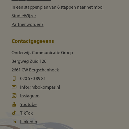
In een stappenplan van 6 stappen naar het mbo!
StudieWijzer
Partner worden?
Contactgegevens
Onderwijs Communicatie Groep
Bergweg Zuid 126
2661 CW Bergschenhoek
020 570 89 81
info@mbokompas.nl
Instagram
Youtube
TikTok
LinkedIn