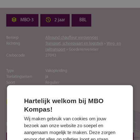
MBO-3
2 jaar
BBL
Beroep
Allround chauffeur wegvervoer
Richting
Transport, scheepvaart en logistiek
»
Weg- en
railtransport
» Goederenvervoer
Crebocode
27043
Type
Vakopleiding
Toelatingseisen
ja
Soort
Regulier
Hartelijk welkom bij MBO
Naar website opleider
Kompas!
Wij maken gebruik van cookies om jouw
Locaties
bezoek aan onze website zo soepel en
aangenaam mogelijk te maken. Deze zorgen
ervoor dat alles op rolletjes loopt en staan
HOEVELAKEN, Zuiderinslag