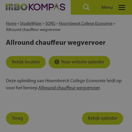
Menu
Home
»
StudieWijzer
»
SORG
»
Hoornbeeck College Economie
»
Allround chauffeur wegvervoer
Allround chauffeur wegvervoer
Bekijk locaties
Naar website opleider
Hoornbeeck College Economie
Deze opleiding van
leidt op
voor het beroep
Allround chauffeur wegvervoer
.
Terug
Bekijk opleider