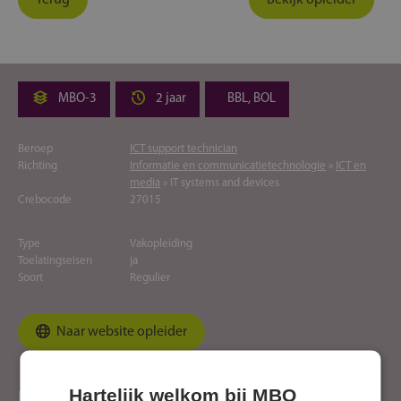
Terug
Bekijk opleider
MBO-3
2 jaar
BBL, BOL
Beroep
ICT support technician
Richting
Informatie en communicatietechnologie
»
ICT en
media
» IT systems and devices
Crebocode
27015
Type
Vakopleiding
Toelatingseisen
ja
Soort
Regulier
Naar website opleider
Hartelijk welkom bij MBO
Locaties