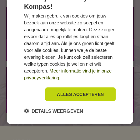
Kompas!
ALMELO, De Sumpel
Wij maken gebruik van cookies om jouw
bezoek aan onze website zo soepel en
De Sumpel 4
aangenaam mogelijk te maken. Deze zorgen
7606 JJ ALMELO
ervoor dat alles op rolletjes loopt en staan
daarom altijd aan. Als je ons groen licht geeft
BBL
2 jaar
voor alle cookies, kunnen we je de beste
BOL
2 jaar
ervaring bieden. Je kunt ook zelf selecteren
welke typen cookies je wel en niet wilt
accepteren.
Meer informatie vind je in onze
HENGELO, Gieterij
privacyverklaring.
Gieterij 200
7553 VZ HENGELO
ALLES ACCEPTEREN
BOL
2 jaar
DETAILS WEERGEVEN