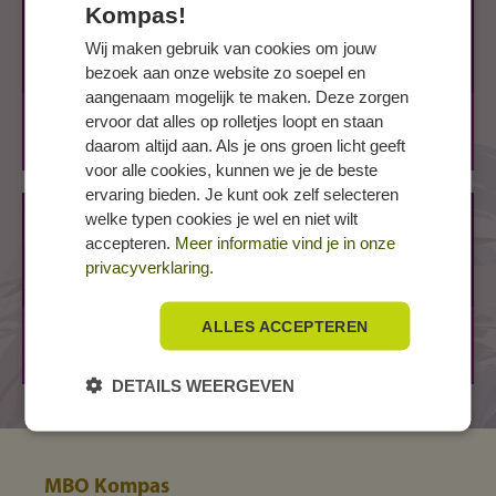
AMSTERDAM, Wibautstraat 135-139
Kompas!
Wibautstraat 135
Wij maken gebruik van cookies om jouw
1097 DN AMSTERDAM
bezoek aan onze website zo soepel en
aangenaam mogelijk te maken. Deze zorgen
BOL
1 jaar
ervoor dat alles op rolletjes loopt en staan
daarom altijd aan. Als je ons groen licht geeft
BBL
1 jaar
voor alle cookies, kunnen we je de beste
ervaring bieden. Je kunt ook zelf selecteren
welke typen cookies je wel en niet wilt
HILVERSUM, Arena
accepteren.
Meer informatie vind je in onze
Arena 301
privacyverklaring.
1213 NW HILVERSUM
ALLES ACCEPTEREN
BOL
1 jaar
BBL
1 jaar
DETAILS WEERGEVEN
MBO Kompas