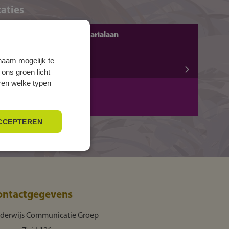
aties
HELMOND, Keizerin Marialaan
Keizerin Marialaan 2
naam mogelijk te
5702 NR HELMOND
 ons groen licht
eren welke typen
BBL
3 jaar
BBL
1 jaar
CCEPTEREN
ontactgegevens
derwijs Communicatie Groep