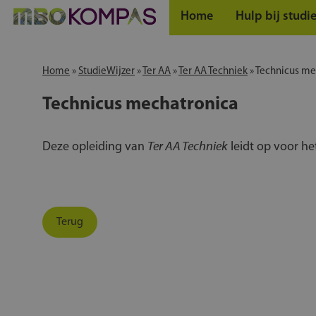
Home
Hulp bij studi
Home
»
StudieWijzer
»
Ter AA
»
Ter AA Techniek
»
Technicus me
Technicus mechatronica
Ter AA Techniek
Deze opleiding van
leidt op voor h
Terug