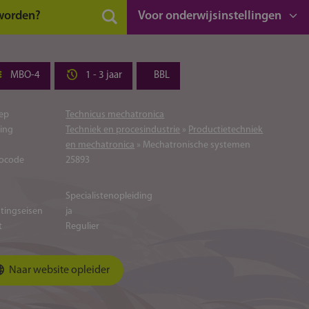
 worden?
Voor onderwijsinstellingen
MBO-4
1 - 3 jaar
BBL
ep
Technicus mechatronica
ting
Techniek en procesindustrie
»
Productietechniek
en mechatronica
» Mechatronische systemen
ocode
25893
Specialistenopleiding
atingseisen
ja
t
Regulier
Naar website opleider