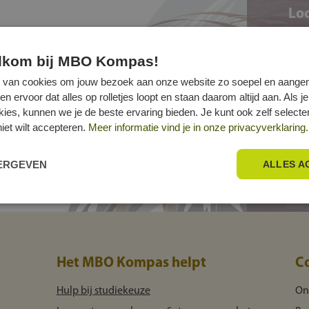
Loc
elkom bij MBO Kompas!
 van cookies om jouw bezoek aan onze website zo soepel en aange
ervoor dat alles op rolletjes loopt en staan daarom altijd aan. Als je
okies, kunnen we je de beste ervaring bieden. Je kunt ook zelf select
niet wilt accepteren.
Meer informatie vind je in onze privacyverklaring.
EERGEVEN
ALLES A
Het MBO Kompas helpt
C
Hulp bij studiekeuze
On