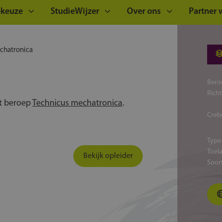
ekeuze
StudieWijzer
Over ons
Partner
chatronica
Bero
Rich
et beroep
Technicus mechatronica
.
Creb
Type
Toel
Bekijk opleider
Soor