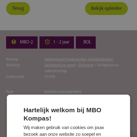
Terug
Bekijk opleider
MBO-2
1 - 2 jaar
BOL
Beroep
Aankomend medewerker grondoptreden
Richting
Veiligheid en sport
»
Defensie
» Veiligheid en
vakmanschap
Crebocode
25599
Type
Basisberoepsopleiding
Toelatingseisen
ja
Soort
Regulier
Hartelijk welkom bij MBO
Kompas!
Naar website opleider
Wij maken gebruik van cookies om jouw
bezoek aan onze website zo soepel en