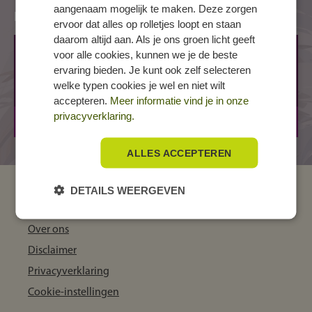
aangenaam mogelijk te maken. Deze zorgen
Locaties
ervoor dat alles op rolletjes loopt en staan
daarom altijd aan. Als je ons groen licht geeft
DOETINCHEM, Sportweg
voor alle cookies, kunnen we je de beste
ervaring bieden. Je kunt ook zelf selecteren
Sportweg 3
welke typen cookies je wel en niet wilt
7006 GJ DOETINCHEM
accepteren.
Meer informatie vind je in onze
privacyverklaring.
BOL
2 jaar
ALLES ACCEPTEREN
DETAILS WEERGEVEN
MBO Kompas
Over ons
Disclaimer
Privacyverklaring
Cookie-instellingen