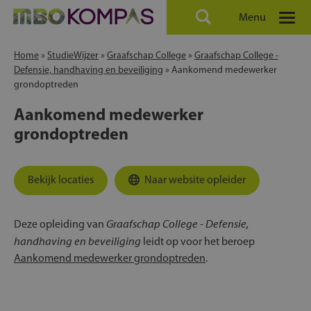
Menu
Home
»
StudieWijzer
»
Graafschap College
»
Graafschap College -
Defensie, handhaving en beveiliging
»
Aankomend medewerker
grondoptreden
Aankomend medewerker
grondoptreden
Bekijk locaties
Naar website opleider
Graafschap College - Defensie,
Deze opleiding van
handhaving en beveiliging
leidt op voor het beroep
Aankomend medewerker grondoptreden
.