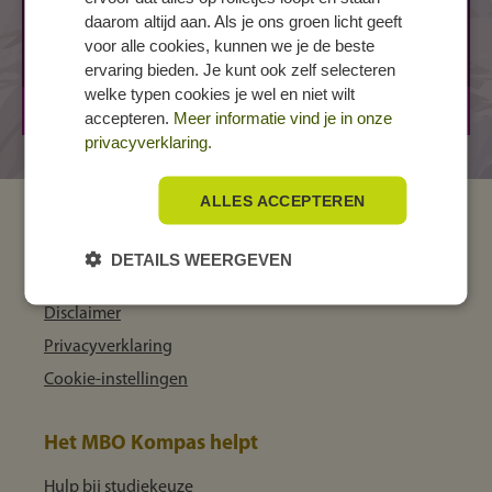
daarom altijd aan. Als je ons groen licht geeft
Van Schaikweg 94
voor alle cookies, kunnen we je de beste
7811 KL EMMEN
ervaring bieden. Je kunt ook zelf selecteren
welke typen cookies je wel en niet wilt
BOL
3 jaar
accepteren.
Meer informatie vind je in onze
privacyverklaring.
ALLES ACCEPTEREN
MBO Kompas
DETAILS WEERGEVEN
Over ons
Disclaimer
Privacyverklaring
Cookie-instellingen
Het MBO Kompas helpt
Hulp bij studiekeuze