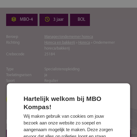
MBO-4
3 jaar
BOL
Beroep
Manager/ondernemer horeca
Richting
Horeca en bakkerij
»
Horeca
» Ondernemer
horeca/bakkerij
Crebocode
25184
Type
Specialistenopleiding
Toelatingseisen
ja
Soort
Regulier
Hartelijk welkom bij MBO
Naar website opleider
Kompas!
Wij maken gebruik van cookies om jouw
Locaties
bezoek aan onze website zo soepel en
aangenaam mogelijk te maken. Deze zorgen
ervoor dat alles op rolletjes loopt en staan
EMMEN, Van Schaikweg 94