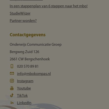
In een stappenplan van 6 stappen naar het mbo!
StudieWijzer
Partner worden?
Contactgegevens
Onderwijs Communicatie Groep
Bergweg Zuid 126
2661 CW Bergschenhoek
020 570 89 81
info@mbokompas.nl
Instagram
Youtube
TikTok
LinkedIn