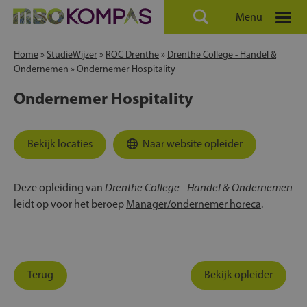
Menu
Home
»
StudieWijzer
»
ROC Drenthe
»
Drenthe College - Handel &
Ondernemen
»
Ondernemer Hospitality
Ondernemer Hospitality
Bekijk locaties
Naar website opleider
Drenthe College - Handel & Ondernemen
Deze opleiding van
leidt op voor het beroep
Manager/ondernemer horeca
.
Terug
Bekijk opleider