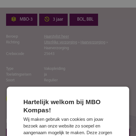
MBO-3
3 jaar
BOL, BBL
Beroep
Haarstylist heer
Richting
Uiterlijke verzorging
»
Haarverzorging
»
Haarverzorging
Crebocode
25643
Type
Vakopleiding
Toelatingseisen
ja
Soort
Regulier
Naar website opleider
Hartelijk welkom bij MBO
Kompas!
Wij maken gebruik van cookies om jouw
Locaties
bezoek aan onze website zo soepel en
aangenaam mogelijk te maken. Deze zorgen
GOES, Bessestraat