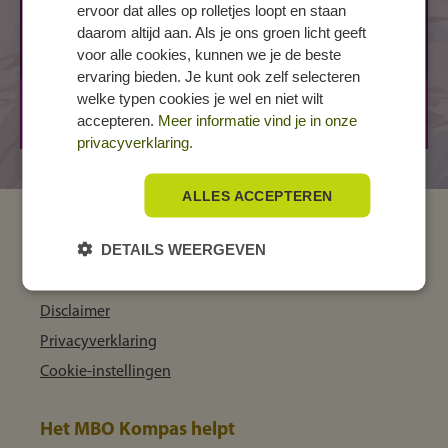
ervoor dat alles op rolletjes loopt en staan
Bessestraat 4
daarom altijd aan. Als je ons groen licht geeft
4462 CM GOES
voor alle cookies, kunnen we je de beste
ervaring bieden. Je kunt ook zelf selecteren
welke typen cookies je wel en niet wilt
BOL
3 jaar
accepteren.
Meer informatie vind je in onze
BBL
3 jaar
privacyverklaring.
ALLES ACCEPTEREN
MBO Kompas
DETAILS WEERGEVEN
Over ons
Disclaimer
Privacyverklaring
Cookie-instellingen
Het MBO Kompas helpt