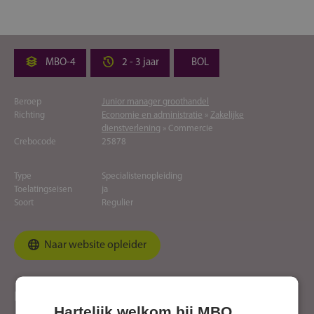
MBO-4
2 - 3 jaar
BOL
Beroep
Junior manager groothandel
Richting
Economie en administratie
»
Zakelijke
dienstverlening
» Commercie
Crebocode
25878
Type
Specialistenopleiding
Toelatingseisen
ja
Soort
Regulier
Naar website opleider
Locaties
Hartelijk welkom bij MBO