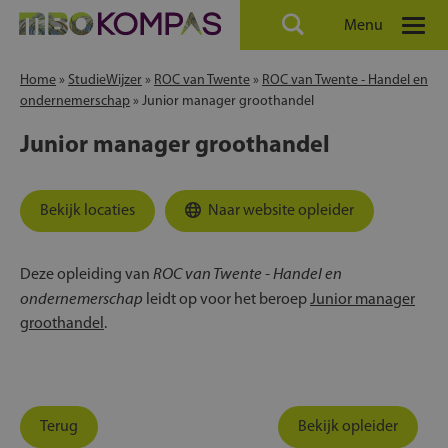
Menu
Home
»
StudieWijzer
»
ROC van Twente
»
ROC van Twente - Handel en
ondernemerschap
»
Junior manager groothandel
Junior manager groothandel
Bekijk locaties
Naar website opleider
ROC van Twente - Handel en
Deze opleiding van
ondernemerschap
leidt op voor het beroep
Junior manager
groothandel
.
Terug
Bekijk opleider