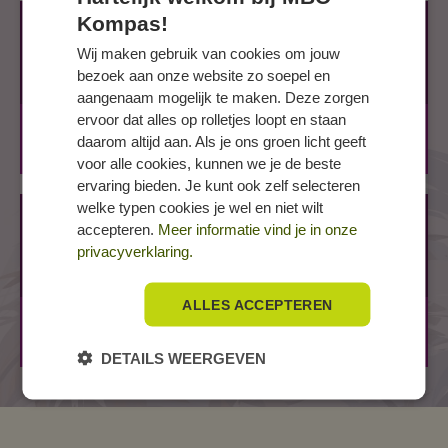
Kompas!
ALMELO, Stationsplein West 40
40
Wij maken gebruik van cookies om jouw
bezoek aan onze website zo soepel en
7604 BA
aangenaam mogelijk te maken. Deze zorgen
ervoor dat alles op rolletjes loopt en staan
BOL
2 jaar
daarom altijd aan. Als je ons groen licht geeft
BOL
3 jaar
voor alle cookies, kunnen we je de beste
ervaring bieden. Je kunt ook zelf selecteren
welke typen cookies je wel en niet wilt
HENGELO, Gieterij
accepteren.
Meer informatie vind je in onze
Gieterij 200
privacyverklaring.
7553 VZ HENGELO
ALLES ACCEPTEREN
BOL
2 jaar
BOL
3 jaar
DETAILS WEERGEVEN