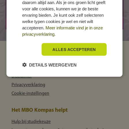
Splitting 21
daarom altijd aan. Als je ons groen licht geeft
voor alle cookies, kunnen we je de beste
9202 LC DRACHTEN
ervaring bieden. Je kunt ook zelf selecteren
welke typen cookies je wel en niet wilt
BOL
3 jaar
accepteren.
Meer informatie vind je in onze
privacyverklaring.
ALLES ACCEPTEREN
MBO Kompas
DETAILS WEERGEVEN
Over ons
Disclaimer
Privacyverklaring
Cookie-instellingen
Het MBO Kompas helpt
Hulp bij studiekeuze