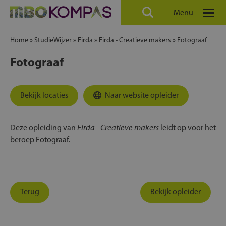
Menu
Home
»
StudieWijzer
»
Firda
»
Firda - Creatieve makers
»
Fotograaf
Fotograaf
Bekijk locaties
Naar website opleider
Firda - Creatieve makers
Deze opleiding van
leidt op voor het
beroep
Fotograaf
.
Terug
Bekijk opleider