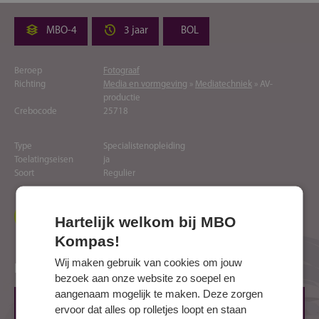
MBO-4
3 jaar
BOL
Beroep
Fotograaf
Richting
Media en vormgeving
»
Mediatechniek
» AV-
productie
Crebocode
25718
Type
Specialistenopleiding
Toelatingseisen
ja
Soort
Regulier
Naar website opleider
Hartelijk welkom bij MBO
Kompas!
Wij maken gebruik van cookies om jouw
Locaties
bezoek aan onze website zo soepel en
aangenaam mogelijk te maken. Deze zorgen
DRACHTEN, Splitting
ervoor dat alles op rolletjes loopt en staan