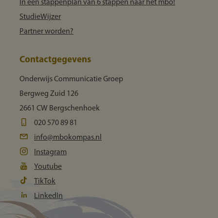
In een stappenplan van 6 stappen naar het mbo!
StudieWijzer
Partner worden?
Contactgegevens
Onderwijs Communicatie Groep
Bergweg Zuid 126
2661 CW Bergschenhoek
020 570 89 81
info@mbokompas.nl
Instagram
Youtube
TikTok
LinkedIn