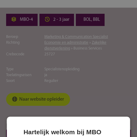
MBO-4
2 - 3 jaar
BOL, BBL
Beroep
Marketing & Communication Specialist
Richting
Economie en administratie
»
Zakelijke
dienstverlening
» Business Services
Crebocode
25727
Type
Specialistenopleiding
Toelatingseisen
ja
Soort
Regulier
Naar website opleider
Locaties
Hartelijk welkom bij MBO
RAALTE, Zwolsestraat