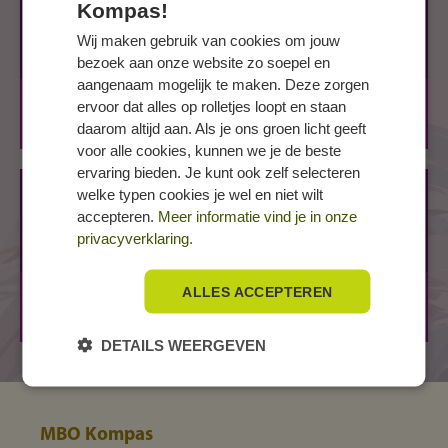
Kompas!
Zwolsestraat 63 a
Wij maken gebruik van cookies om jouw
8101 AB RAALTE
bezoek aan onze website zo soepel en
aangenaam mogelijk te maken. Deze zorgen
BOL
2 jaar
ervoor dat alles op rolletjes loopt en staan
BBL
3 jaar
daarom altijd aan. Als je ons groen licht geeft
voor alle cookies, kunnen we je de beste
ervaring bieden. Je kunt ook zelf selecteren
ZWOLLE, Fuchsiastraat
welke typen cookies je wel en niet wilt
accepteren.
Meer informatie vind je in onze
Fuchsiastraat 1
privacyverklaring.
8013 ZC ZWOLLE
ALLES ACCEPTEREN
BOL
2 jaar
BBL
3 jaar
DETAILS WEERGEVEN
MBO Kompas