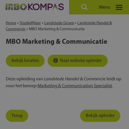
Menu
Home
»
StudieWijzer
»
Landstede Groep
»
Landstede Handel &
Commercie
»
MBO Marketing & Communicatie
MBO Marketing & Communicatie
Bekijk locaties
Naar website opleider
Landstede Handel & Commercie
Deze opleiding van
leidt op
voor het beroep
Marketing & Communication Specialist
.
Terug
Bekijk opleider