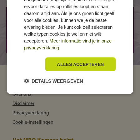
ervoor dat alles op rolletjes loopt en staan
daarom altijd aan. Als je ons groen licht geeft
UTRECHT, Marco Pololaan
voor alle cookies, kunnen we je de beste
Marco Pololaan 2
ervaring bieden. Je kunt ook zelf selecteren
3526 GJ UTRECHT
welke typen cookies je wel en niet wilt
accepteren.
Meer informatie vind je in onze
BOL
3 jaar
privacyverklaring.
ALLES ACCEPTEREN
DETAILS WEERGEVEN
MBO Kompas
Over ons
Disclaimer
Privacyverklaring
Cookie-instellingen