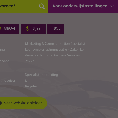
 worden?
Voor onderwijsinstellingen
MBO-4
3 jaar
BOL
ep
Marketing & Communication Specialist
ting
Economie en administratie
»
Zakelijke
dienstverlening
» Business Services
ocode
25727
Specialistenopleiding
atingseisen
ja
t
Regulier
Naar website opleider