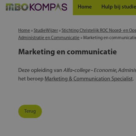
Home
Hulp bij studi
Home
»
StudieWijzer
»
Stichting Christelijk ROC Noord- en Oo
Administratie en Communicatie
»
Marketing en communicati
Marketing en communicatie
Alfa-college - Economie, Admini
Deze opleiding van
het beroep
Marketing & Communication Specialist
.
Terug