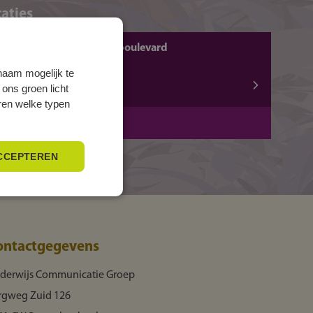
aties
GRONINGEN, Boumaboulevard
Boumaboulevard 573
naam mogelijk te
 ons groen licht
9723 ZS GRONINGEN
eren welke typen
BOL
3 jaar
CCEPTEREN
ontactgegevens
derwijs Communicatie Groep
rgweg Zuid 126