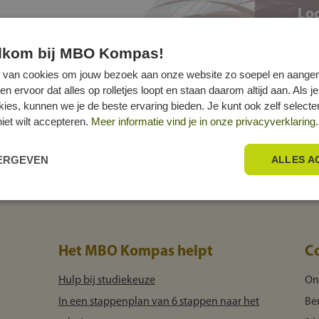
Loc
elkom bij MBO Kompas!
 van cookies om jouw bezoek aan onze website zo soepel en aange
ervoor dat alles op rolletjes loopt en staan daarom altijd aan. Als je
okies, kunnen we je de beste ervaring bieden. Je kunt ook zelf select
niet wilt accepteren.
Meer informatie vind je in onze privacyverklaring.
EERGEVEN
ALLES A
Het MBO Kompas helpt
C
Hulp bij studiekeuze
On
In een stappenplan van 6 stappen naar het
Be