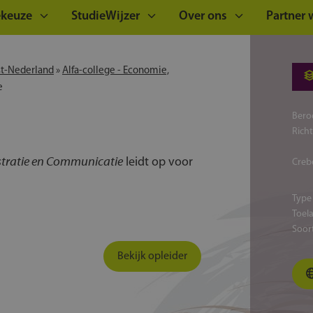
ekeuze
StudieWijzer
Over ons
Partner
st-Nederland
»
Alfa-college - Economie,
e
Bero
Rich
stratie en Communicatie
leidt op voor
Creb
Type
Toel
Soor
Bekijk opleider