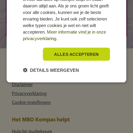
daarom altijd aan. Als je ons groen licht geeft
Energieweg 19
voor alle cookies, kunnen we je de beste
6541 CW NIJMEGEN
ervaring bieden. Je kunt ook zelf selecteren
welke typen cookies je wel en niet wilt
BOL
3 jaar
accepteren.
Meer informatie vind je in onze
privacyverklaring.
ALLES ACCEPTEREN
MBO Kompas
DETAILS WEERGEVEN
Over ons
Disclaimer
Privacyverklaring
Cookie-instellingen
Het MBO Kompas helpt
Hulp bij studiekeuze