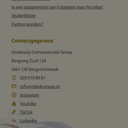
In een stappenplan van 6 stappen naar het mbo!
StudieWijzer
Partner worden?
Contactgegevens
Onderwijs Communicatie Groep
Bergweg Zuid 126
2661 CW Bergschenhoek
020 570 89 81
info@mbokompas.nl
Instagram
Youtube
TikTok
LinkedIn