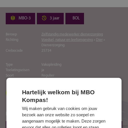
MBO-3
3 jaar
BOL
Beroep
Zelfstandig medewerker dierverzorging
Richting
Voedsel, natuur en leefomgeving
»
Dier
»
Dierverzorging
Crebocode
25734
Type
Vakopleiding
Toelatingseisen
ja
Soort
Regulier
Hartelijk welkom bij MBO
Naar website opleider
Kompas!
Wij maken gebruik van cookies om jouw
Locaties
bezoek aan onze website zo soepel en
aangenaam mogelijk te maken. Deze zorgen
ervoor dat alles op rolletjes loopt en staan
NIJMEGEN, Energieweg