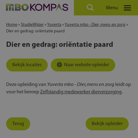
Menu
Home
»
StudieWijzer
»
Yuverta
»
Yuverta mbo - Dier, mens en zorg
»
Dier en gedrag: oriëntatie paard
Dier en gedrag: oriëntatie paard
Bekijk locaties
Naar website opleider
Yuverta mbo - Dier, mens en zorg
Deze opleiding van
leidt op
voor het beroep
Zelfstandig medewerker dierverzorging
.
Terug
Bekijk opleider