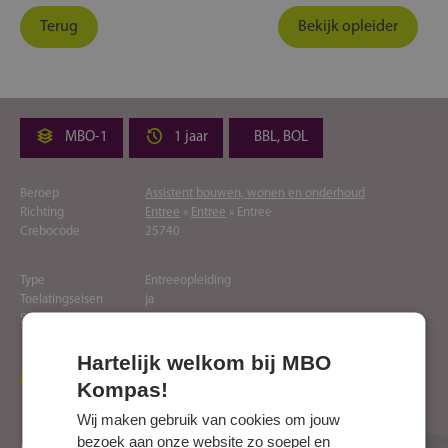
Terug
Bekijk opleider
MBO-1
1 jaar
BBL, BOL
Beroep
Assistent bouwen, wonen en onderhoud
Richting
Entree
»
Entree
» Entree
Crebocode
25740
Type
Entreeopleiding
Toelatingseisen
ja
Soort
Regulier
Hartelijk welkom bij MBO
Naar website opleider
Kompas!
Wij maken gebruik van cookies om jouw
bezoek aan onze website zo soepel en