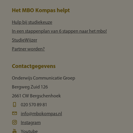
Het MBO Kompas helpt
Hulp bij studiekeuze
In een stappenplan van 6 stappen naar het mbo!
StudieWijzer
Partner worden?
Contactgegevens
Onderwijs Communicatie Groep
Bergweg Zuid 126
2661 CW Bergschenhoek
020 570 89 81
info@mbokompas.nl
Instagram
Youtube