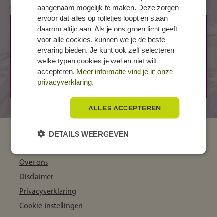
Locaties
aangenaam mogelijk te maken. Deze zorgen
ervoor dat alles op rolletjes loopt en staan
AMERSFOORT, Valutaboulevard
daarom altijd aan. Als je ons groen licht geeft
voor alle cookies, kunnen we je de beste
Valutaboulevard 20
ervaring bieden. Je kunt ook zelf selecteren
3825 BT AMERSFOORT
welke typen cookies je wel en niet wilt
accepteren.
Meer informatie vind je in onze
BBL
1 jaar
privacyverklaring.
BOL
1 jaar
ALLES ACCEPTEREN
DETAILS WEERGEVEN
MBO Kompas
Over ons
Disclaimer
Privacyverklaring
Cookie-instellingen