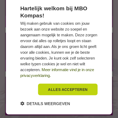
Pastorielaan 4
Hartelijk welkom bij MBO
9901 CE APPINGEDAM
Kompas!
BOL
1 jaar
Wij maken gebruik van cookies om jouw
bezoek aan onze website zo soepel en
aangenaam mogelijk te maken. Deze zorgen
GRONINGEN, Winschoterdiep
ervoor dat alles op rolletjes loopt en staan
Winschoterdiep 50
daarom altijd aan. Als je ons groen licht geeft
voor alle cookies, kunnen we je de beste
9723 AB GRONINGEN
ervaring bieden. Je kunt ook zelf selecteren
welke typen cookies je wel en niet wilt
BOL
1 jaar
accepteren.
Meer informatie vind je in onze
privacyverklaring.
VEENDAM, Hertenkampstraat
ALLES ACCEPTEREN
Hertenkampstraat 6
9641 GA VEENDAM
DETAILS WEERGEVEN
BOL
1 jaar