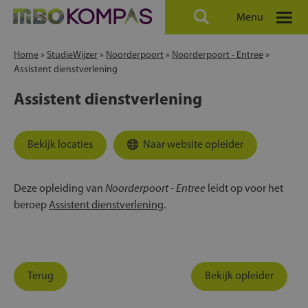
Menu
Home
»
StudieWijzer
»
Noorderpoort
»
Noorderpoort - Entree
»
Assistent dienstverlening
Assistent dienstverlening
Bekijk locaties
Naar website opleider
Noorderpoort - Entree
Deze opleiding van
leidt op voor het
beroep
Assistent dienstverlening
.
Terug
Bekijk opleider