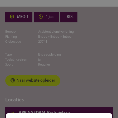
MBO-1
1 jaar
BOL
Beroep
Assistent dienstverlening
Richting
Entree
»
Entree
» Entree
Crebocode
25741
Type
Entreeopleiding
Toelatingseisen
ja
Soort
Regulier
Naar website opleider
Locaties
APPINGEDAM, Pastorielaan