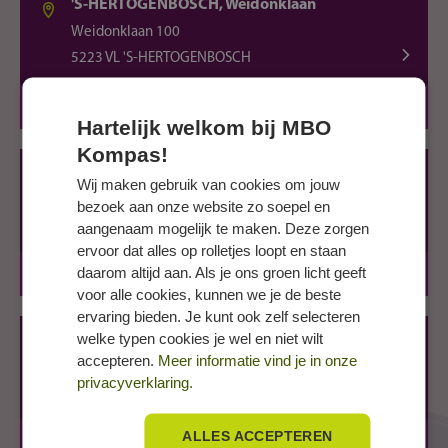
'S-HERTOGENBOSCH, Weidonklaan
Weidonklaan 100
5223 VL 'S-HERTOGENBOSCH
BBL
1 jaar
Hartelijk welkom bij MBO
Kompas!
CUIJK, Jan van Cuijkstraat
Wij maken gebruik van cookies om jouw
Jan van Cuijkstraat 52
bezoek aan onze website zo soepel en
5431 GC CUIJK
aangenaam mogelijk te maken. Deze zorgen
ervoor dat alles op rolletjes loopt en staan
daarom altijd aan. Als je ons groen licht geeft
BBL
1 jaar
voor alle cookies, kunnen we je de beste
ervaring bieden. Je kunt ook zelf selecteren
welke typen cookies je wel en niet wilt
OSS, Euterpelaan
accepteren.
Meer informatie vind je in onze
Euterpelaan 100
privacyverklaring.
5344 CS OSS
ALLES ACCEPTEREN
BBL
1 jaar