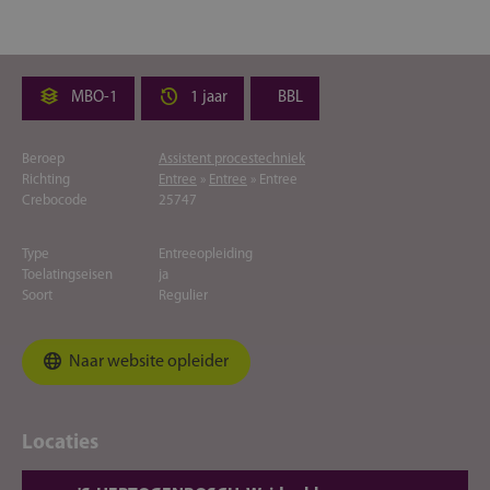
MBO-1
1 jaar
BBL
Beroep
Assistent procestechniek
Richting
Entree
»
Entree
» Entree
Crebocode
25747
Type
Entreeopleiding
Toelatingseisen
ja
Soort
Regulier
Naar website opleider
Locaties