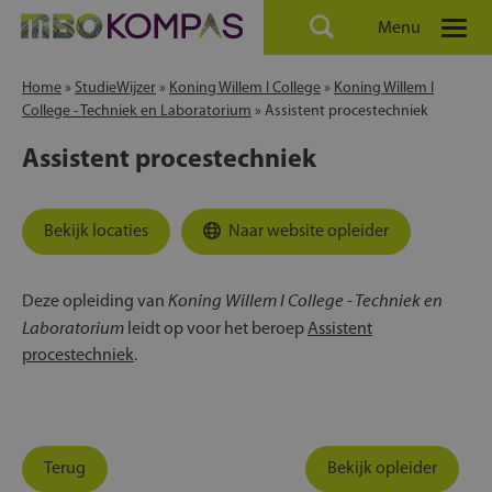
Menu
Home
»
StudieWijzer
»
Koning Willem I College
»
Koning Willem I
College - Techniek en Laboratorium
»
Assistent procestechniek
Assistent procestechniek
Bekijk locaties
Naar website opleider
Koning Willem I College - Techniek en
Deze opleiding van
Laboratorium
leidt op voor het beroep
Assistent
procestechniek
.
Terug
Bekijk opleider