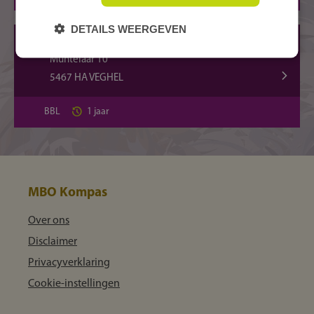
DETAILS WEERGEVEN
VEGHEL, Muntelaar
Muntelaar 10
5467 HA VEGHEL
BBL
1 jaar
MBO Kompas
Over ons
Disclaimer
Privacyverklaring
Cookie-instellingen