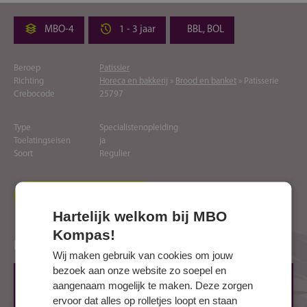
MBO-4
1 - 3 jaar
BBL, BOL
Beroep
Patissier
Richting
Horeca en bakkerij
»
Brood en banket
» Patisserie
Crebocode
25797
Type
Specialistenopleiding
Toelatingseisen
ja
Soort
Regulier
Naar website opleider
Hartelijk welkom bij MBO
Kompas!
Locaties
Wij maken gebruik van cookies om jouw
bezoek aan onze website zo soepel en
ROTTERDAM, Benthemplein
aangenaam mogelijk te maken. Deze zorgen
Benthemplein 15
ervoor dat alles op rolletjes loopt en staan