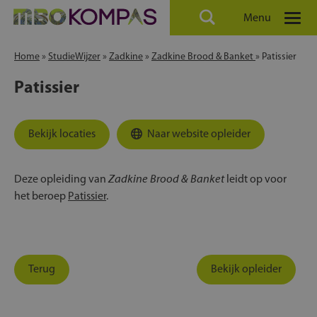
Menu
Home
»
StudieWijzer
»
Zadkine
»
Zadkine Brood & Banket
»
Patissier
Patissier
Bekijk locaties
Naar website opleider
Zadkine Brood & Banket
Deze opleiding van
leidt op voor
het beroep
Patissier
.
Terug
Bekijk opleider