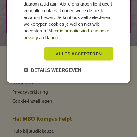
daarom altijd aan. Als je ons groen licht geeft
3032 CC ROTTERDAM
voor alle cookies, kunnen we je de beste
ervaring bieden. Je kunt ook zelf selecteren
BBL
1 jaar
welke typen cookies je wel en niet wilt
BOL
3 jaar
accepteren.
Meer informatie vind je in onze
privacyverklaring.
ALLES ACCEPTEREN
MBO Kompas
DETAILS WEERGEVEN
Over ons
Disclaimer
Privacyverklaring
Cookie-instellingen
Het MBO Kompas helpt
Hulp bij studiekeuze