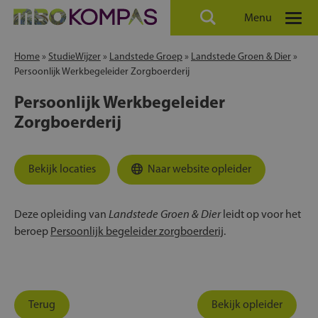
Menu
Home
»
StudieWijzer
»
Landstede Groep
»
Landstede Groen & Dier
»
Persoonlijk Werkbegeleider Zorgboerderij
Persoonlijk Werkbegeleider
Zorgboerderij
Bekijk locaties
Naar website opleider
Landstede Groen & Dier
Deze opleiding van
leidt op voor het
beroep
Persoonlijk begeleider zorgboerderij
.
Terug
Bekijk opleider