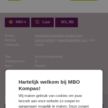
MBO-4
3 jaar
BOL, BBL
Beroep
Persoonlijk begeleider zorgboerderij
Richting
Zorg en welzijn
»
Maatschappelijke zorg
» Dier
Crebocode
25838
Type
Specialistenopleiding
Toelatingseisen
ja
Soort
Regulier
Naar website opleider
Hartelijk welkom bij MBO
Kompas!
Wij maken gebruik van cookies om jouw
Locaties
bezoek aan onze website zo soepel en
aangenaam mogelijk te maken. Deze zorgen