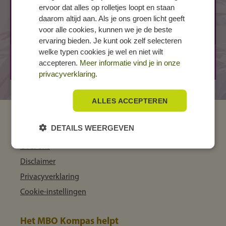
RAALTE, Zwolsestraat
ervoor dat alles op rolletjes loopt en staan
daarom altijd aan. Als je ons groen licht geeft
Zwolsestraat 63 a
voor alle cookies, kunnen we je de beste
8101 AB RAALTE
ervaring bieden. Je kunt ook zelf selecteren
welke typen cookies je wel en niet wilt
BOL
3 jaar
accepteren.
Meer informatie vind je in onze
BBL
3 jaar
privacyverklaring.
ALLES ACCEPTEREN
MBO Kompas
DETAILS WEERGEVEN
Over ons
Disclaimer
Privacyverklaring
Cookie-instellingen
Het MBO Kompas helpt