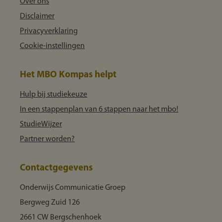
Over ons
Disclaimer
Privacyverklaring
Cookie-instellingen
Het MBO Kompas helpt
Hulp bij studiekeuze
In een stappenplan van 6 stappen naar het mbo!
StudieWijzer
Partner worden?
Contactgegevens
Onderwijs Communicatie Groep
Bergweg Zuid 126
2661 CW Bergschenhoek