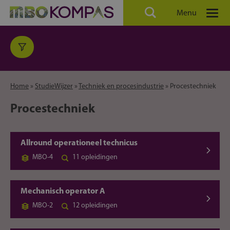
Menu
Home
»
StudieWijzer
»
Techniek en procesindustrie
»
Procestechniek
Procestechniek
Allround operationeel technicus
MBO-4
11 opleidingen
Mechanisch operator A
MBO-2
12 opleidingen