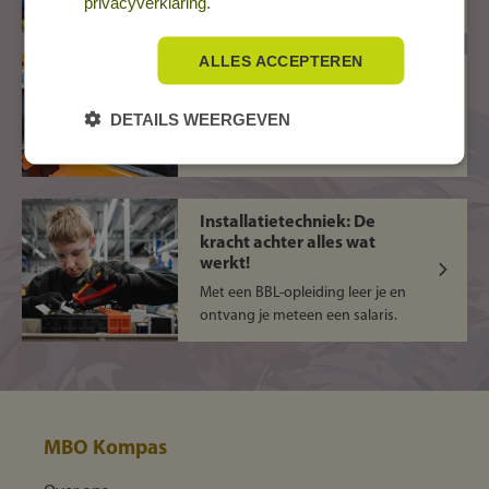
privacyverklaring.
voor het oprapen!
ALLES ACCEPTEREN
Metaaltechnologie is
kiezen voor een tof leven!
DETAILS WEERGEVEN
Maak gebruik van de laatste
apps, robots, VR-brillen en AI.
Installatietechniek: De
kracht achter alles wat
werkt!
Met een BBL-opleiding leer je en
ontvang je meteen een salaris.
MBO Kompas