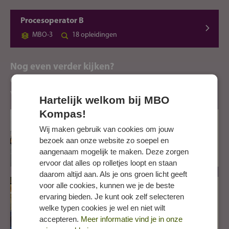
Procesoperator B
MBO-3
18 opleidingen
Nog even verder kijken?
Ontdek andere richtingen die je misschien ook interessant
vindt.
Hartelijk welkom bij MBO
Kompas!
Broshuis: voor een
Wij maken gebruik van cookies om jouw
toekomst in de techniek
bezoek aan onze website zo soepel en
Kies voor een opleiding met
aangenaam mogelijk te maken. Deze zorgen
startsalaris!
ervoor dat alles op rolletjes loopt en staan
daarom altijd aan. Als je ons groen licht geeft
voor alle cookies, kunnen we je de beste
Jouw toekomst ligt in de
ervaring bieden. Je kunt ook zelf selecteren
techniek bij IW Leren en
welke typen cookies je wel en niet wilt
Werken
accepteren.
Meer informatie vind je in onze
Na je diploma liggen de banen